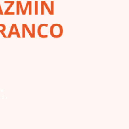
a.
s de