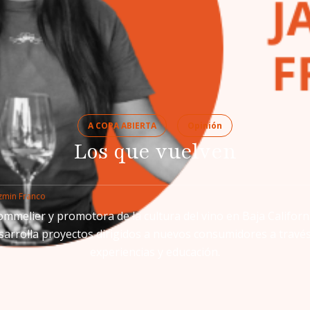
A COPA ABIERTA
Opinión
Los que vuelven
zmin Franco
ommelier y promotora de la cultura del vino en Baja Californi
arrolla proyectos dirigidos a nuevos consumidores a travé
experiencias y educación.