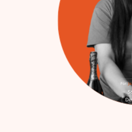
Por: 
Ja
S
Des