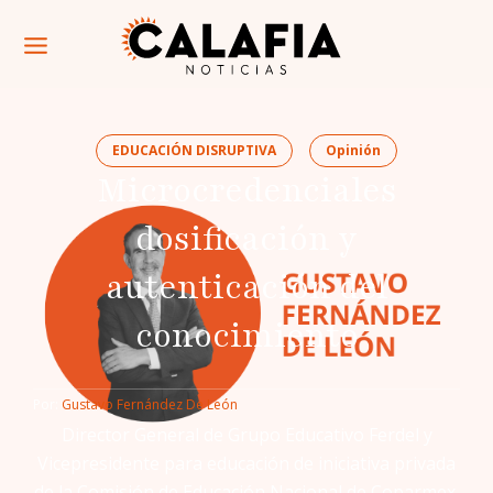
EDUCACIÓN DISRUPTIVA
Opinión
Microcredenciales
dosificación y
autenticación del
conocimiento
Por: 
Gustavo Fernández De León
Director General de Grupo Educativo Ferdel y
Vicepresidente para educación de iniciativa privada
de la Comisión de Educación Nacional de Coparmex.