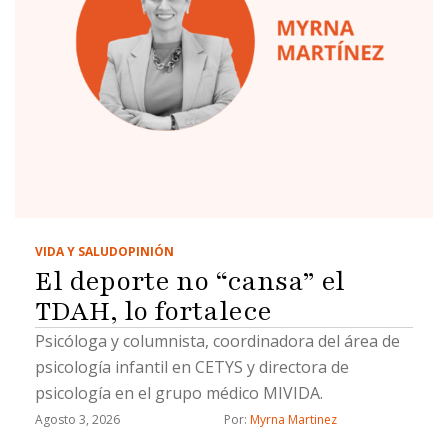
justo o conforme a la indignación que genera un
determinado caso. Es una reacción humana.
Todos queremos que exista justicia. Sin embargo,
precisamente ahí radica uno de los principios más
importantes de cualquier democracia: un juez no
puede resolver con base en emociones, presiones
…
VIDA Y SALUD
OPINIÓN
El deporte no “cansa” el
TDAH, lo fortalece
Psicóloga y columnista, coordinadora del área de
psicología infantil en CETYS y directora de
psicología en el grupo médico MIVIDA.
Agosto 3, 2026
Por: 
Myrna Martinez