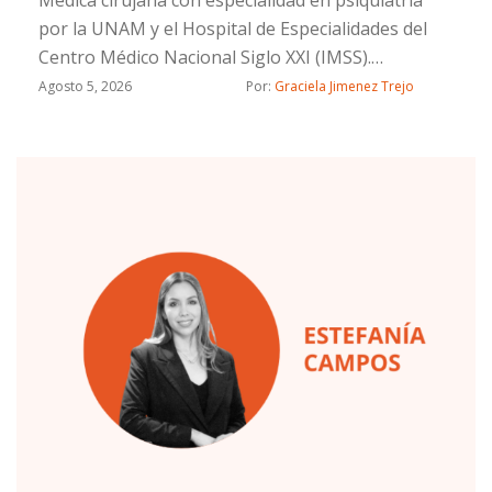
Médica cirujana con especialidad en psiquiatría
por la UNAM y el Hospital de Especialidades del
Centro Médico Nacional Siglo XXI (IMSS).
Certificada por el Consejo Mexicano de Psiquiatría.
Agosto 5, 2026
Por: 
Graciela Jimenez Trejo