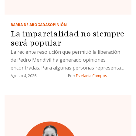
BARRA DE ABOGADAS
OPINIÓN
La imparcialidad no siempre
será popular
La reciente resolución que permitió la liberación
de Pedro Mendívil ha generado opiniones
encontradas. Para algunas personas representa
una decisión equivocada; para otras, una muestra
Agosto 4, 2026
Por: 
Estefania Campos
de que las instituciones funcionan. Pero más allá
del caso concreto, creo que vale la pena
detenernos a reflexionar sobre algo mucho más
importante: el papel que debe desempeñar el
Poder Judicial en un verdadero Estado de
Derecho.Con frecuencia esperamos que un juez
resuelva conforme a lo que la sociedad considera