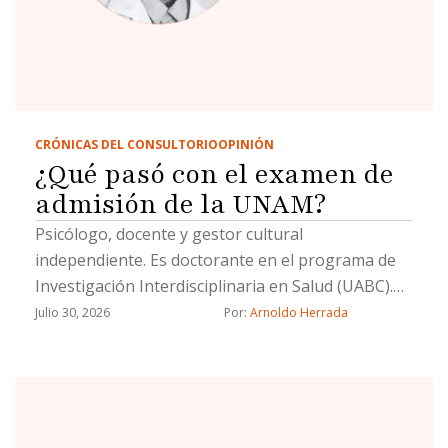
CRÓNICAS DEL CONSULTORIO
OPINIÓN
¿Qué pasó con el examen de
admisión de la UNAM?
Psicólogo, docente y gestor cultural
independiente. Es doctorante en el programa de
Investigación Interdisciplinaria en Salud (UABC).
Su línea de investigación es la salud pública
Julio 30, 2026
Por: 
Arnoldo Herrada
interdisciplinaria.