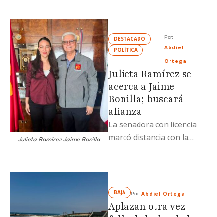
contar con tres naves
industriales y …
Por: 
DESTACADO
Abdiel 
POLÍTICA
Ortega
Julieta Ramírez se
acerca a Jaime
Bonilla; buscará
alianza
La senadora con licencia
marcó distancia con la
Julieta Ramírez Jaime Bonilla
gobernadora Marina del
Pilar Avila y expresó su
deseo de …
BAJA
Abdiel Ortega
Por: 
Aplazan otra vez