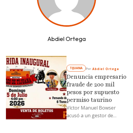
Abdiel Ortega
TIJUANA
Abdiel Ortega
Por: 
Denuncia empresario
fraude de 200 mil
pesos por supuesto
permiso taurino
Víctor Manuel Bowser
acusó a un gestor de
entregarle un documento
con una firma que el