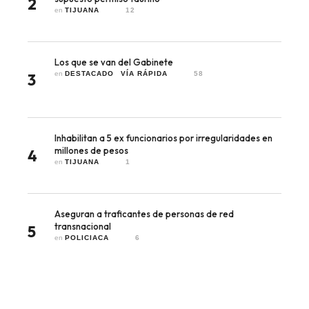
2
en 
TIJUANA
12
Los que se van del Gabinete
en 
DESTACADO
VÍA RÁPIDA
58
3
Inhabilitan a 5 ex funcionarios por irregularidades en
millones de pesos
4
en 
TIJUANA
1
Aseguran a traficantes de personas de red
transnacional
5
en 
POLICIACA
6