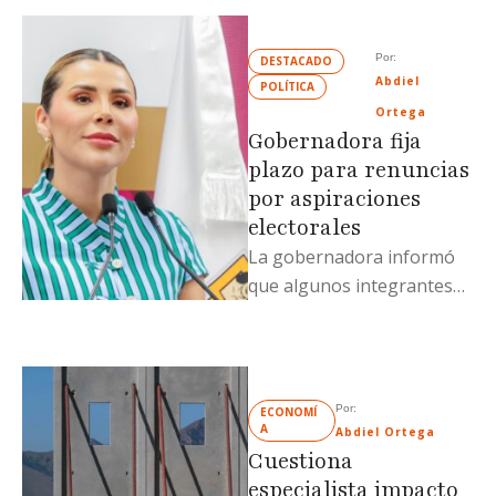
exsecretario de …
Por: 
DESTACADO
Abdiel 
POLÍTICA
Ortega
Gobernadora fija
plazo para renuncias
por aspiraciones
electorales
La gobernadora informó
que algunos integrantes
del gabinete ya
expresaron su intención
de competir y otros
permanecerán hasta …
Por: 
ECONOMÍ
A
Abdiel Ortega
Cuestiona
especialista impacto