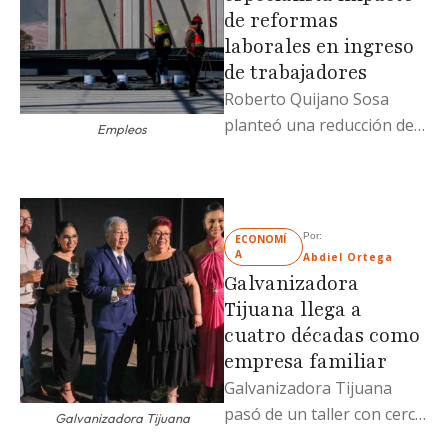
de reformas
laborales en ingreso
de trabajadores
Roberto Quijano Sosa
planteó una reducción de
Empleos
la carga tributaria para
empleados y patrones
Por: 
ECONOMÍ
A
Abdiel Ortega
Galvanizadora
Tijuana llega a
cuatro décadas como
empresa familiar
Galvanizadora Tijuana
pasó de un taller con cerca
Galvanizadora Tijuana
de 10 trabajadores a