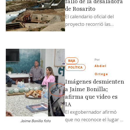
fallo de la desaladora
de Rosarito
El calendario oficial del
proyecto recorrió las
fechas de la licitación,
incluida la recepción de
propuestas y la …
Por: 
BAJA
Abdiel 
POLÍTICA
Ortega
Imágenes desmienten
a Jaime Bonilla;
afirma que video es
IA
El exgobernador afirmó
que no reconoce el lugar ni
Jaime Bonilla foto
a las personas, aunque