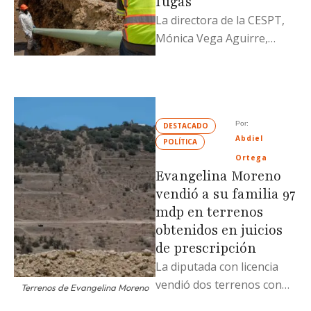
fugas
La directora de la CESPT,
Mónica Vega Aguirre,
aseguró que este
miércoles ya hay una
recuperación de agua …
Por: 
DESTACADO
Abdiel 
POLÍTICA
Ortega
Evangelina Moreno
vendió a su familia 97
mdp en terrenos
obtenidos en juicios
de prescripción
La diputada con licencia
vendió dos terrenos con
Terrenos de Evangelina Moreno
antecedentes de