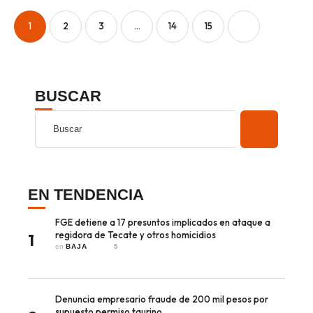
prescripción positiva; uno
fue revendido 329% por
1
2
3
…
14
15
encima …
BUSCAR
EN TENDENCIA
FGE detiene a 17 presuntos implicados en ataque a
regidora de Tecate y otros homicidios
1
en 
BAJA
5
Denuncia empresario fraude de 200 mil pesos por
supuesto permiso taurino