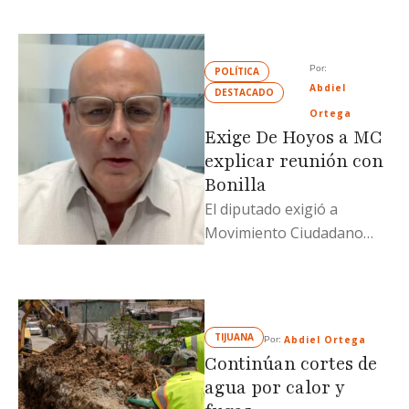
imágenes públicas
coinciden con la …
Por: 
POLÍTICA
Abdiel 
DESTACADO
Ortega
Exige De Hoyos a MC
explicar reunión con
Bonilla
El diputado exigió a
Movimiento Ciudadano
aclarar el acercamiento de
Dante Delgado con Jaime
Bonilla
TIJUANA
Abdiel Ortega
Por: 
Continúan cortes de
agua por calor y