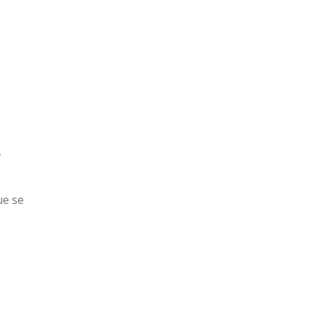
o
ue se