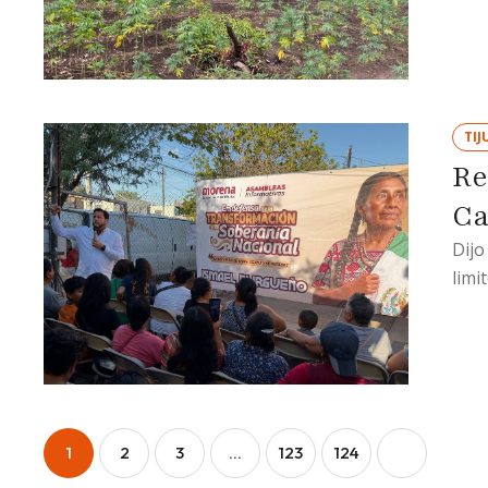
TIJ
Re
Ca
Dijo
limi
1
2
3
…
123
124