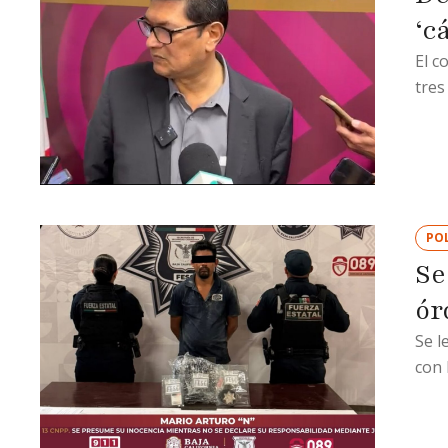
‘c
El c
tres
POL
Se
ór
Se l
con 