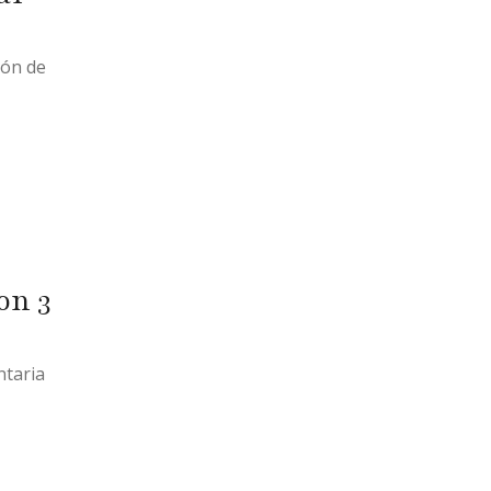
ión de
on 3
ntaria