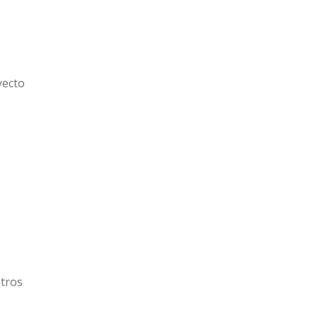
yecto
tros