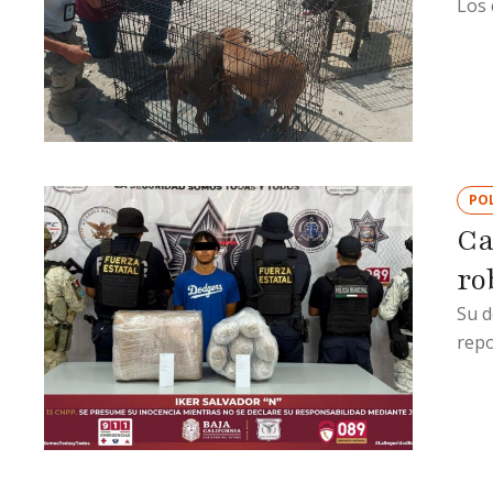
Los 
POL
Ca
ro
Su d
repo