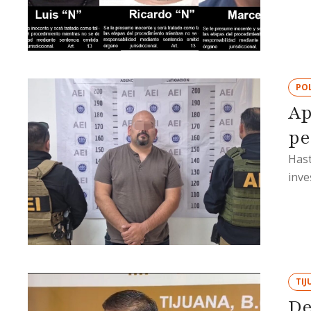
POL
Ap
pe
Hast
inve
TIJ
De