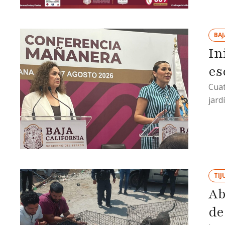
BAJ
In
es
Cuat
jard
TIJ
Ab
de