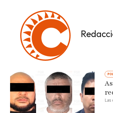
Redacci
POL
As
re
Las 