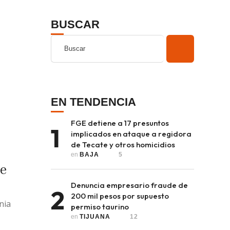
BUSCAR
EN TENDENCIA
FGE detiene a 17 presuntos
1
implicados en ataque a regidora
de Tecate y otros homicidios
en 
BAJA
5
de
Denuncia empresario fraude de
2
200 mil pesos por supuesto
nia
permiso taurino
en 
TIJUANA
12