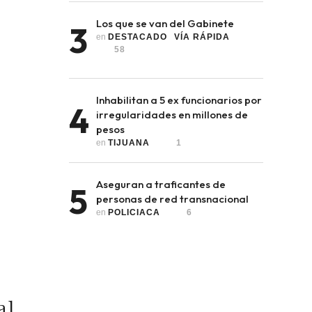
Los que se van del Gabinete
3
en 
DESTACADO
VÍA RÁPIDA
58
Inhabilitan a 5 ex funcionarios por
4
irregularidades en millones de
pesos
en 
TIJUANA
1
Aseguran a traficantes de
5
personas de red transnacional
en 
POLICIACA
6
al