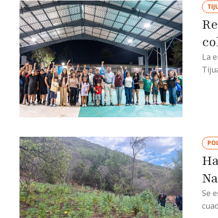
TIJ
Re
co
La e
Tiju
POL
Ha
Na
Se e
cua