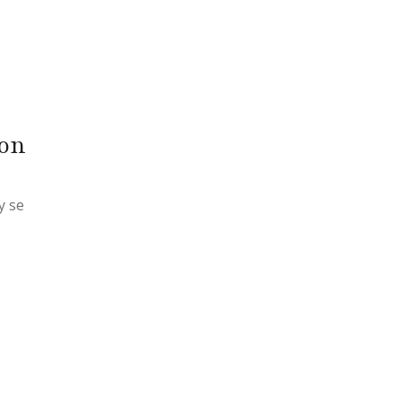
con
y se