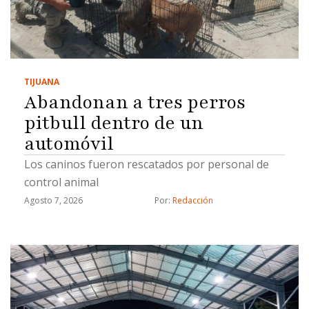
y analista y son acusados de fraude, fraude
procesal y uso de documentos falsos, detalló."Hay
varios grupos y tentáculos que maneja el cártel
inmobiliario, ya tenemos varios civiles que están
TIJUANA
detenidos por estos hechos y las investigaciones
Abandonan a tres perros
…
pitbull dentro de un
automóvil
Los caninos fueron rescatados por personal de
control animal
Agosto 7, 2026
Por: 
Redacción