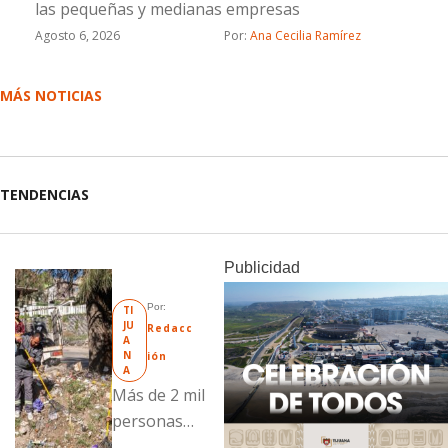
las pequeñas y medianas empresas
Agosto 6, 2026
Por: 
Ana Cecilia Ramírez
MÁS NOTICIAS
TENDENCIAS
Publicidad
Por: 
TI
JU
Redacc
A
N
ión
A
Más de 2 mil
personas
fueron