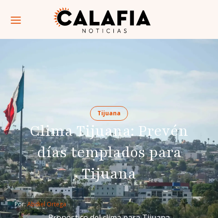
Tijuana
Clima Tijuana: Prevén
días templados para
Tijuana
Por: 
Abdiel Ortega
Pronostico del clima para Tijuana