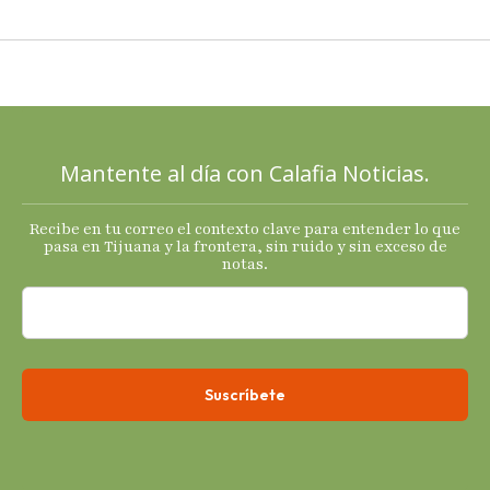
PAN a sus
cartas; El
Diablo, su
Cucho y su
plan; Rocío …
Mantente al día con Calafia Noticias.
Recibe en tu correo el contexto clave para entender lo que
pasa en Tijuana y la frontera, sin ruido y sin exceso de
notas.