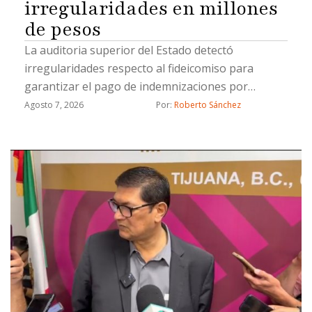
irregularidades en millones
de pesos
La auditoria superior del Estado detectó
irregularidades respecto al fideicomiso para
garantizar el pago de indemnizaciones por
fallecimiento a los causahabientes del personal
Agosto 7, 2026
Por: 
Roberto Sánchez
operativo de la Secretaría de Seguridad Pública
Municipal