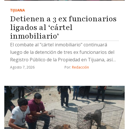
TIJUANA
Detienen a 3 ex funcionarios
ligados al ‘cártel
inmobiliario’
El combate al "cártel inmobiliario" continuará
luego de la detención de tres ex funcionarios del
Registro Público de la Propiedad en Tijuana, así
como un civil, por hacer cambios de propiedad de
Agosto 7, 2026
Por: 
Redacción
manera ilícita, informó el coordinador de Gabinete
de la Fiscalía General del Estado (FGE), Juan Carlos
Buenrostro.Los detenidos están involucrados en
cambios de propietarios que se registraron con
documentación apócrifa; uno de ellos ya fue
vinculado a proceso, indicó Buenrostro.Los ex
funcionarios ligados al llamado "cártel
inmobiliario" ocuparon cargos de subregistrador