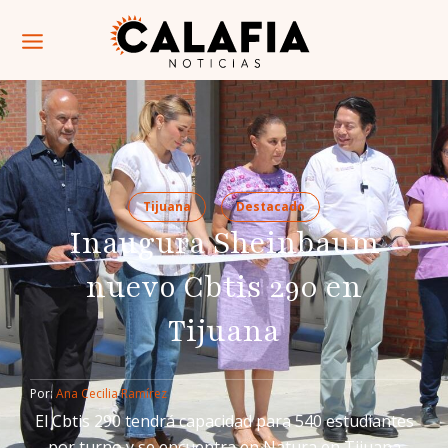
Tijuana
Destacado
Inaugura Sheinbaum
nuevo Cbtis 290 en
Tijuana
Por: 
Ana Cecilia Ramírez
El Cbtis 290 tendrá capacidad para 540 estudiantes
por turno y se encuentra en Natura en Tijuana