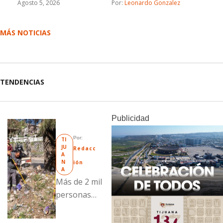
Agosto 5, 2026
Por: 
Leonardo Gonzalez
MÁS NOTICIAS
TENDENCIAS
Publicidad
Por: 
TI
JU
Redacc
A
N
ión
A
Más de 2 mil
personas
fueron
beneficiadas