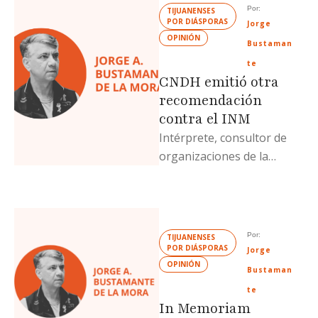
Por: 
TIJUANENSES 
POR DIÁSPORAS
Jorge 
OPINIÓN
Bustaman
te
CNDH emitió otra
recomendación
contra el INM
Intérprete, consultor de
organizaciones de la
sociedad civil y escritor
especializado en temas de
protección y defensa de …
Por: 
TIJUANENSES 
POR DIÁSPORAS
Jorge 
OPINIÓN
Bustaman
te
In Memoriam