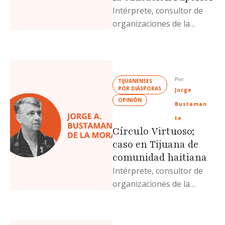
Intérprete, consultor de
organizaciones de la
sociedad civil y escritor
especializado en temas de
protección y defensa de …
Por: 
TIJUANENSES 
POR DIÁSPORAS
Jorge 
OPINIÓN
Bustaman
te
Círculo Virtuoso;
caso en Tijuana de
comunidad haitiana
Intérprete, consultor de
organizaciones de la
sociedad civil y escritor
especializado en temas de
protección y defensa de …