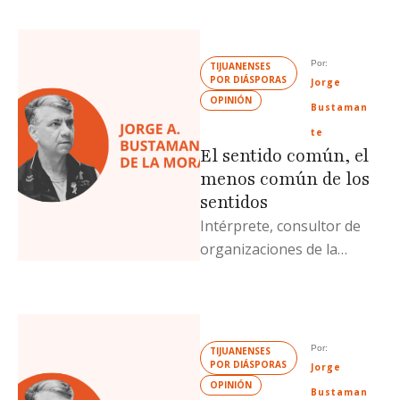
especializado en temas de
protección y defensa de …
Por: 
TIJUANENSES 
POR DIÁSPORAS
Jorge 
OPINIÓN
Bustaman
te
El sentido común, el
menos común de los
sentidos
Intérprete, consultor de
organizaciones de la
sociedad civil y escritor
especializado en temas de
protección y defensa de …
Por: 
TIJUANENSES 
POR DIÁSPORAS
Jorge 
OPINIÓN
Bustaman