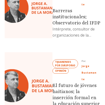
te
Barreras
institucionales;
Observatorio del IFDP
Intérprete, consultor de
organizaciones de la
sociedad civil y escritor
especializado en temas de
protección y defensa de …
Por: 
TIJUANENSES 
POR DIÁSPORAS
Jorge 
OPINIÓN
Bustaman
te
El futuro de jóvenes
haitianos; la
inserción formal en
la educación superior