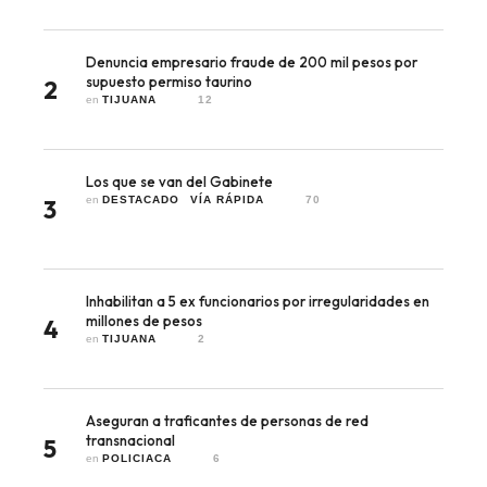
Denuncia empresario fraude de 200 mil pesos por
supuesto permiso taurino
2
en 
TIJUANA
12
Los que se van del Gabinete
en 
DESTACADO
VÍA RÁPIDA
70
3
Inhabilitan a 5 ex funcionarios por irregularidades en
millones de pesos
4
en 
TIJUANA
2
Aseguran a traficantes de personas de red
transnacional
5
en 
POLICIACA
6