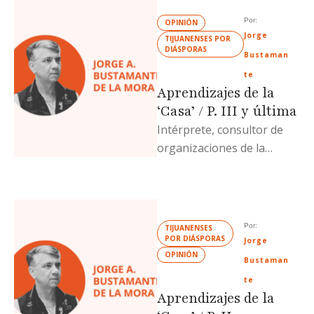
Por: 
OPINIÓN
Jorge 
TIJUANENSES POR 
DIÁSPORAS
Bustaman
te
Aprendizajes de la
‘Casa’ / P. III y última
Intérprete, consultor de
organizaciones de la
sociedad civil y escritor
especializado en temas de
protección y defensa de …
Por: 
TIJUANENSES 
POR DIÁSPORAS
Jorge 
OPINIÓN
Bustaman
te
Aprendizajes de la