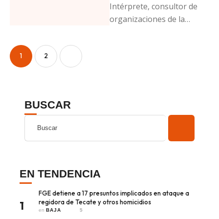
Intérprete, consultor de
organizaciones de la
sociedad civil y escritor
especializado en temas de
protección y defensa de …
1
2
BUSCAR
EN TENDENCIA
FGE detiene a 17 presuntos implicados en ataque a
regidora de Tecate y otros homicidios
1
en 
BAJA
5