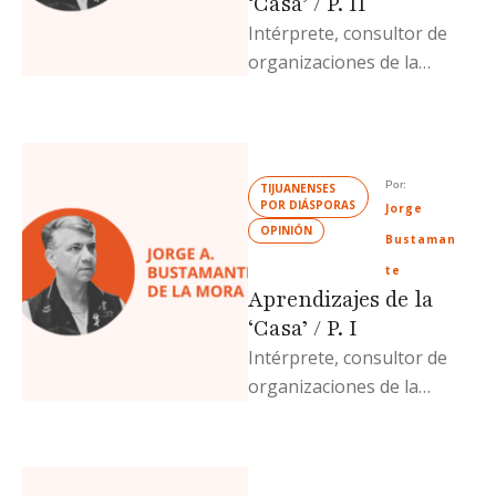
‘Casa’ / P. II
Intérprete, consultor de
organizaciones de la
sociedad civil y escritor
especializado en temas de
protección y defensa de …
Por: 
TIJUANENSES 
POR DIÁSPORAS
Jorge 
OPINIÓN
Bustaman
te
Aprendizajes de la
‘Casa’ / P. I
Intérprete, consultor de
organizaciones de la
sociedad civil y escritor
especializado en temas de
protección y defensa de …