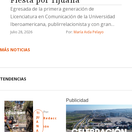
Egresada de la primera generación de
Licenciatura en Comunicación de la Universidad
Iberoamericana, publirrelacionista y con gran
trayectoria como editora de sociales.
Julio 28, 2026
Por: 
María Aida Pelayo
MÁS NOTICIAS
TENDENCIAS
Publicidad
Por: 
TI
JU
Redacc
A
N
ión
A