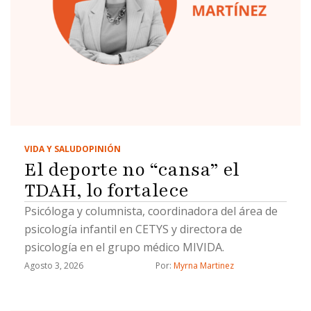
Todos queremos que exista justicia. Sin embargo,
precisamente ahí radica uno de los principios más
importantes de cualquier democracia: un juez no
puede resolver con base en emociones, presiones
…
VIDA Y SALUD
OPINIÓN
El deporte no “cansa” el
TDAH, lo fortalece
Psicóloga y columnista, coordinadora del área de
psicología infantil en CETYS y directora de
psicología en el grupo médico MIVIDA.
Agosto 3, 2026
Por: 
Myrna Martinez