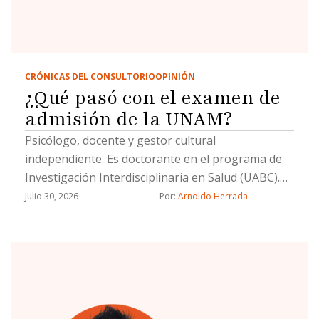
CRÓNICAS DEL CONSULTORIO
OPINIÓN
¿Qué pasó con el examen de
admisión de la UNAM?
Psicólogo, docente y gestor cultural
independiente. Es doctorante en el programa de
Investigación Interdisciplinaria en Salud (UABC).
Su línea de investigación es la salud pública
Julio 30, 2026
Por: 
Arnoldo Herrada
interdisciplinaria.