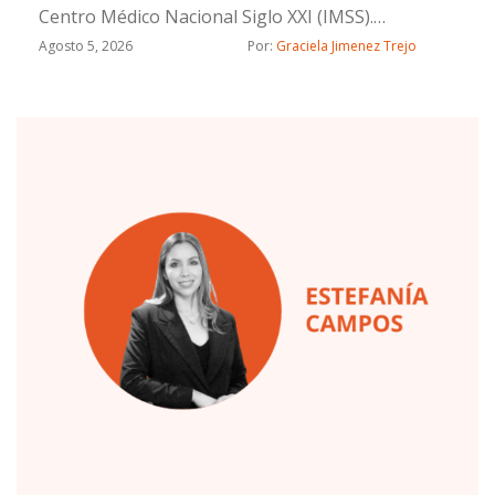
Centro Médico Nacional Siglo XXI (IMSS).
Certificada por el Consejo Mexicano de Psiquiatría.
Agosto 5, 2026
Por: 
Graciela Jimenez Trejo