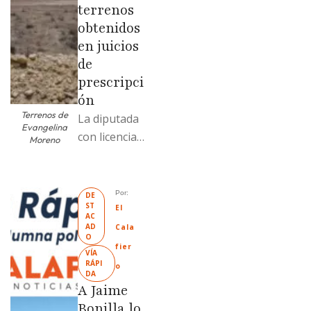
terrenos
obtenidos
en juicios
de
prescripci
ón
Terrenos de
La diputada
Evangelina
con licencia
Moreno
vendió dos
terrenos con
antecedente
Por: 
DE
ST
s de
El 
AC
prescripción
AD
Cala
O
positiva; uno
fier
VÍA 
fue
RÁPI
o
DA
revendido
A Jaime
329% por
Bonilla lo