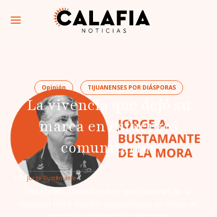
Opinión
TIJUANENSES POR DIÁSPORAS
La vivencia que dejó su
marca en esfuerzos
comunitarios
Por: 
Jorge Bustamante
Intérprete, consultor de organizaciones de la
sociedad civil y escritor especializado en temas de
protección y defensa de migrantes.