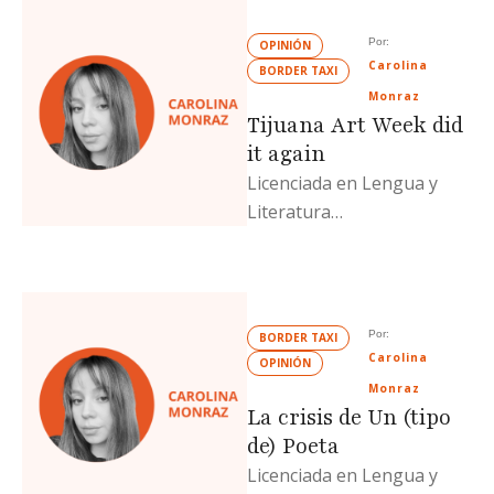
mexicana. Actualmente
estudia …
Por: 
OPINIÓN
Carolina 
BORDER TAXI
Monraz
Tijuana Art Week did
it again
Licenciada en Lengua y
Literatura
Hispanoamericana (UABC)
y escritora de una
metahistoria de la poesía
mexicana. Actualmente
Por: 
BORDER TAXI
estudia …
Carolina 
OPINIÓN
Monraz
La crisis de Un (tipo
de) Poeta
Licenciada en Lengua y