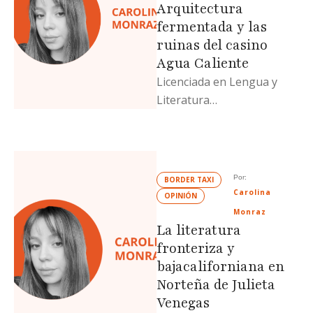
Arquitectura
fermentada y las
ruinas del casino
Agua Caliente
Licenciada en Lengua y
Literatura
Hispanoamericana (UABC)
y escritora de una
metahistoria de la poesía
mexicana. Actualmente
Por: 
BORDER TAXI
estudia …
Carolina 
OPINIÓN
Monraz
La literatura
fronteriza y
bajacaliforniana en
Norteña de Julieta
Venegas