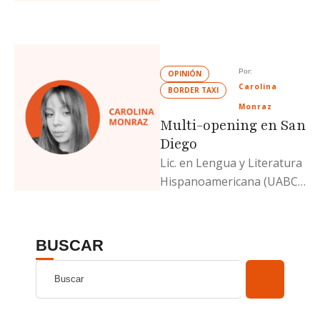
y escritora de una
metahistoria de la poesía
mexicana. Actualmente
estudia …
Por: 
OPINIÓN
Carolina 
BORDER TAXI
Monraz
Multi-opening en San
Diego
Lic. en Lengua y Literatura
Hispanoamericana (UABC)
y escritora de una
metahistoria de la poesía
mexicana. Actualmente
BUSCAR
estudia …