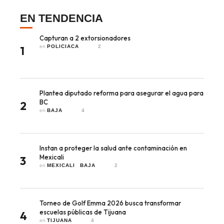
EN TENDENCIA
Capturan a 2 extorsionadores
en 
POLICIACA
2
1
Plantea diputado reforma para asegurar el agua para
BC
2
en 
BAJA
4
Instan a proteger la salud ante contaminación en
Mexicali
3
en 
MEXICALI
BAJA
2
Torneo de Golf Emma 2026 busca transformar
escuelas públicas de Tijuana
4
en 
TIJUANA
4