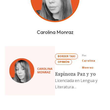
Carolina Monraz
Por: 
BORDER TAXI
Carolina 
OPINIÓN
Monraz
Espinoza Paz y yo
Licenciada en Lengua y
Literatura
Hispanoamericana (UABC)
y escritora de una
metahistoria de la poesía