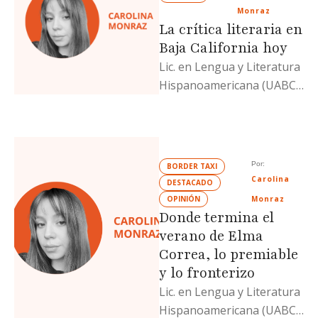
Monraz
La crítica literaria en
Baja California hoy
Lic. en Lengua y Literatura
Hispanoamericana (UABC)
y escritora de una
metahistoria de la poesía
mexicana. Actualmente
estudia …
Por: 
BORDER TAXI
Carolina 
DESTACADO
OPINIÓN
Monraz
Donde termina el
verano de Elma
Correa, lo premiable
y lo fronterizo
Lic. en Lengua y Literatura
Hispanoamericana (UABC)