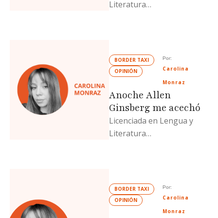
Literatura
Hispanoamericana (UABC)
y escritora de una
metahistoria de la poesía
mexicana. Actualmente
Por: 
BORDER TAXI
estudia …
Carolina 
OPINIÓN
Monraz
Anoche Allen
Ginsberg me acechó
Licenciada en Lengua y
Literatura
Hispanoamericana (UABC)
y escritora de una
metahistoria de la poesía
mexicana. Actualmente
Por: 
BORDER TAXI
estudia …
Carolina 
OPINIÓN
Monraz