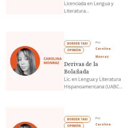
Licenciada en Lengua y
Literatura
Hispanoamericana (UABC)
y escritora de una
metahistoria de la poesía
mexicana. Actualmente
Por: 
BORDER TAXI
estudia …
Carolina 
OPINIÓN
Monraz
Derivas de la
Bolañada
Lic. en Lengua y Literatura
Hispanoamericana (UABC)
y escritora de una
metahistoria de la poesía
mexicana. Actualmente
estudia …
Por: 
BORDER TAXI
Carolina 
OPINIÓN