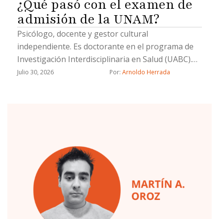
¿Qué pasó con el examen de
admisión de la UNAM?
Psicólogo, docente y gestor cultural
independiente. Es doctorante en el programa de
Investigación Interdisciplinaria en Salud (UABC).
Su línea de investigación es la salud pública
Julio 30, 2026
Por: 
Arnoldo Herrada
interdisciplinaria.