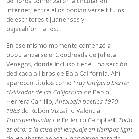
de libros comenzaron a circular en
internet; entre ellos podían verse títulos
de escritores tijuanenses y
bajacalifornianos.
En ese mismo momento comenzó a
popularizarse el Goodreads de Julieta
Venegas, donde incluso tiene una sección
dedicada a libros de Baja California. Ahí
aparecen títulos como
Fray Junípero Sierra:
civilizador de las Californias
de Pablo
Herrera Carrillo,
Antología poética 1970-
1983
de Rubén Vizcaíno Valencia,
Transpeninsular
de Federico Campbell,
Todo
es otro: a la caza del lenguaje en tiempos light
de Heriberto Yépez,
Capitalismo gore
de