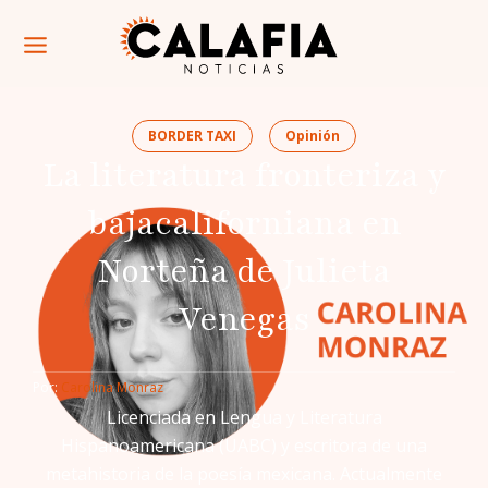
BORDER TAXI
Opinión
La literatura fronteriza y
bajacaliforniana en
Norteña de Julieta
Venegas
Por: 
Carolina Monraz
Licenciada en Lengua y Literatura
Hispanoamericana (UABC) y escritora de una
metahistoria de la poesía mexicana. Actualmente