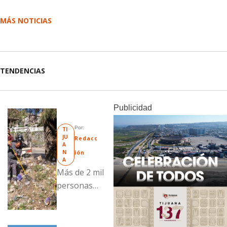
MÁS NOTICIAS
TENDENCIAS
Publicidad
Por: 
TI
JU
Redacc
A
N
ión
A
Más de 2 mil
personas
fueron
beneficiadas
con acciones