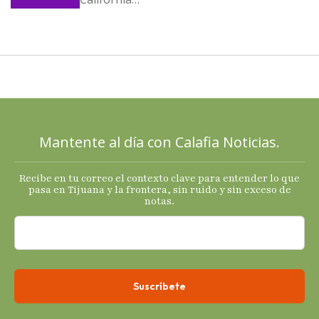
llega al
cierre de
2025 con
señales
mixtas en
sus
principales
Mantente al día con Calafia Noticias.
termómetro
s
Recibe en tu correo el contexto clave para entender lo que
económicos.
pasa en Tijuana y la frontera, sin ruido y sin exceso de
notas.