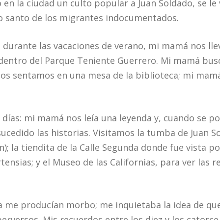
n la ciudad un culto popular a Juan Soldado, se le
o santo de los migrantes indocumentados.
, durante las vacaciones de verano, mi mamá nos ll
a dentro del Parque Teniente Guerrero. Mi mamá busc
 Nos sentamos en una mesa de la biblioteca; mi mam
s días: mi mamá nos leía una leyenda y, cuando se po
ucedido las historias. Visitamos la tumba de Juan So
n); la tiendita de la Calle Segunda donde fue vista po
rtensias; y el Museo de las Californias, para ver las 
a me producían morbo; me inquietaba la idea de que
perversos. Mis recuerdos entre los diez y los catorc