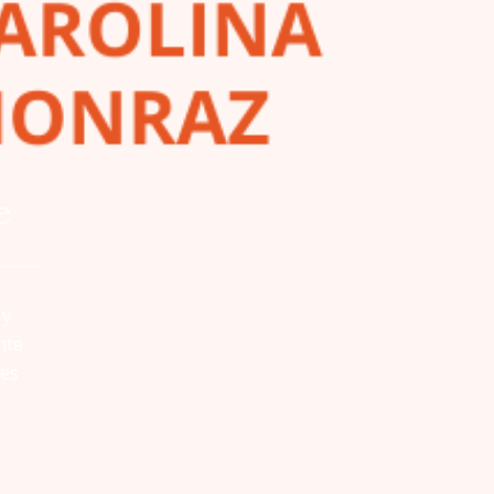
e
 y
nte
nes