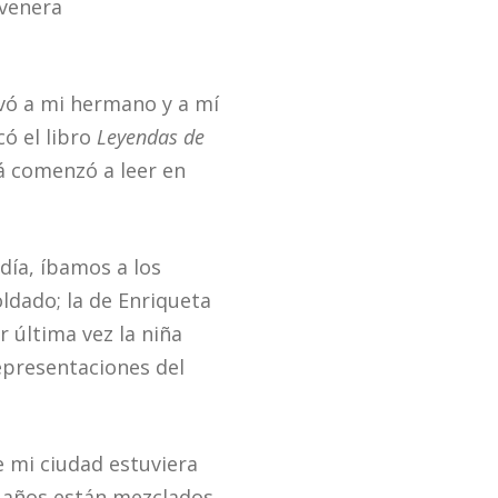
 venera
evó a mi hermano y a mí
ó el libro
Leyendas de
á comenzó a leer en
día, íbamos a los
ldado; la de Enriqueta
r última vez la niña
representaciones del
 mi ciudad estuviera
e años están mezclados