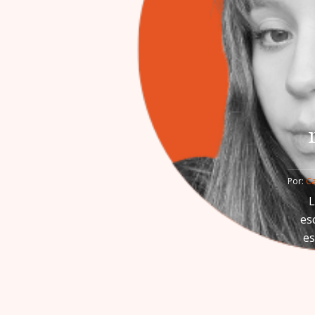
Por: 
Ca
L
es
es