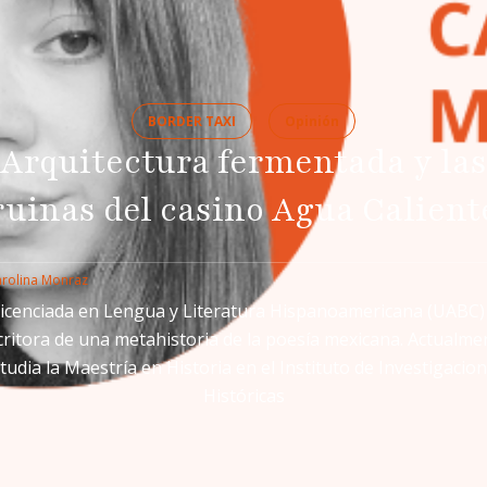
BORDER TAXI
Opinión
Arquitectura fermentada y las
ruinas del casino Agua Calient
rolina Monraz
icenciada en Lengua y Literatura Hispanoamericana (UABC)
critora de una metahistoria de la poesía mexicana. Actualme
tudia la Maestría en Historia en el Instituto de Investigacio
Históricas