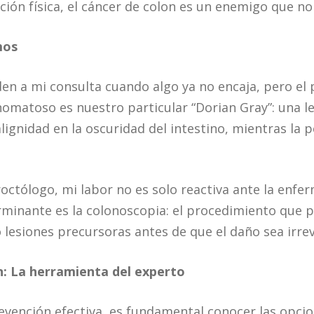
ón física, el cáncer de colon es un enemigo que no s
mos
n a mi consulta cuando algo ya no encaja, pero el
nomatoso es nuestro particular “Dorian Gray”: una l
ignidad en la oscuridad del intestino, mientras la p
octólogo, mi labor no es solo reactiva ante la enfe
minante es la colonoscopia: el procedimiento que 
 lesiones precursoras antes de que el daño sea irre
: La herramienta del experto
evención efectiva, es fundamental conocer las opci