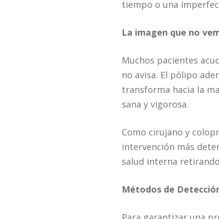
tiempo o una imperfecci
La imagen que no ve
Muchos pacientes acude
no avisa. El pólipo ade
transforma hacia la mal
sana y vigorosa.
Como cirujano y colopr
intervención más deter
salud interna retirando
Métodos de Detección
Para garantizar una pr