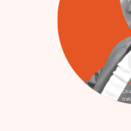
Por: 
Ch
Ciru
tra