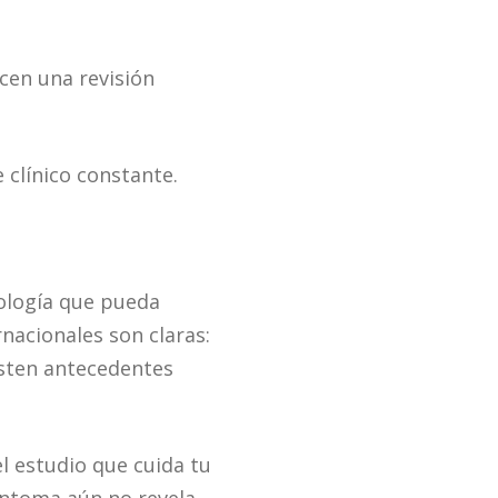
icen una revisión
 clínico constante.
ología que pueda
rnacionales son claras:
xisten antecedentes
l estudio que cuida tu
íntoma aún no revela.