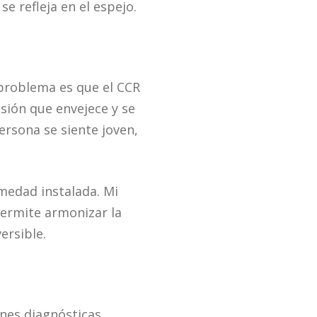
e refleja en el espejo.
 problema es que el CCR
esión que envejece y se
ersona se siente joven,
rmedad instalada. Mi
permite armonizar la
versible.
ones diagnósticas