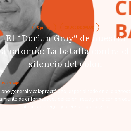
Opinión
CRUCE DE SALUD
El “Dorian Gray” de nuestra
anatomía: La batalla contra el
silencio del colon
ristian Bajo
jano general y coloproctólogo, especializado en el diagnóst
tamiento de enfermedades del colon, recto y ano con enfoqu
atención integral y precisión quirúrgica.