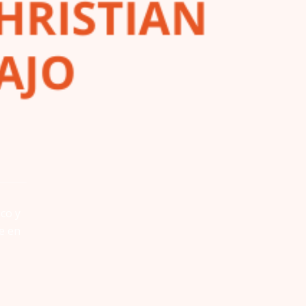
ico y
e en