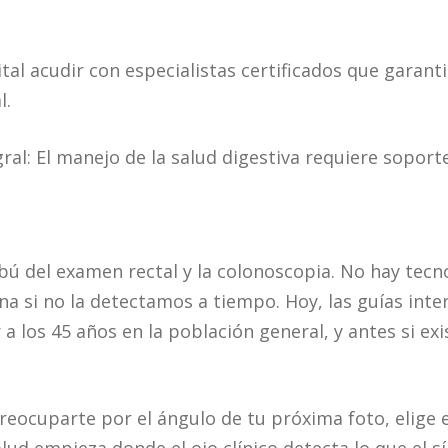
ital acudir con especialistas certificados que garant
l.
l: El manejo de la salud digestiva requiere soporte
ú del examen rectal y la colonoscopia. No hay tecn
na si no la detectamos a tiempo. Hoy, las guías inte
r a los 45 años en la población general, y antes si e
reocuparte por el ángulo de tu próxima foto, elige e
lud empieza donde el ojo clínico detecta lo que el s