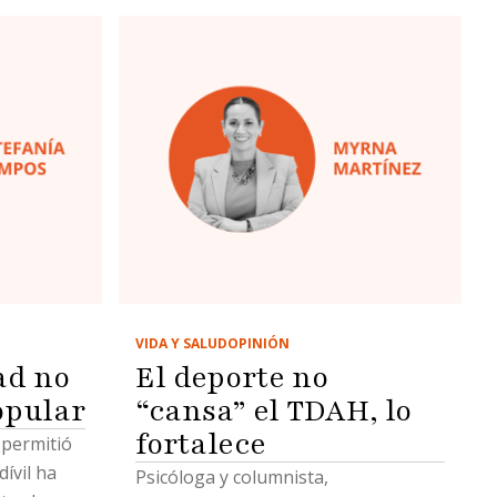
VIDA Y SALUD
OPINIÓN
ad no
El deporte no
opular
“cansa” el TDAH, lo
fortalece
 permitió
ívil ha
Psicóloga y columnista,