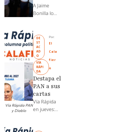
A Jaime
Bonilla lo
grabaron en
el PT de
Mexicali;
Por: 
DE
ST
Llamadme
El 
AC
Ruffo
AD
Cala
O
“Mandela”;
fier
VÍA 
Evangelina
RÁPI
o
DA
Moreno no
Destapa el
soportó; Los
PAN a sus
…
cartas
Vía Rápida
Vía Rápida PAN
en jueves:
y Diablo
Destapa el
PAN a sus