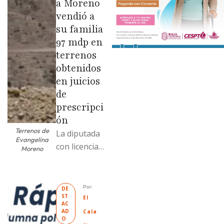
a Moreno
vendió a
su familia
97 mdp en
terrenos
obtenidos
en juicios
de
prescripci
ón
Terrenos de
La diputada
Evangelina
con licencia
Moreno
vendió dos
terrenos con
antecedente
Por: 
DE
ST
s de
El 
AC
prescripción
AD
Cala
O