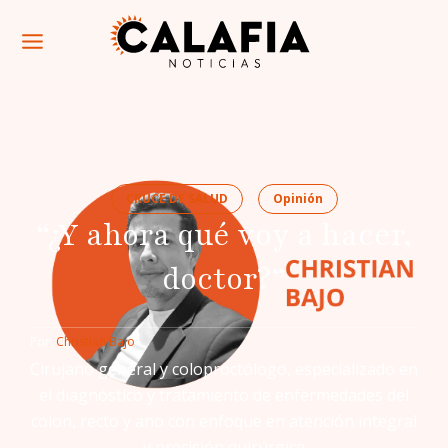
CRUCE DE SALUD
Opinión
“¿Y ahora qué voy a hacer,
doctor?”
Por: 
Christian Bajo
Cirujano general y coloproctólogo, especializado en
el diagnóstico y tratamiento de enfermedades del
colon, recto y ano con enfoque en atención integral
y precisión quirúrgica