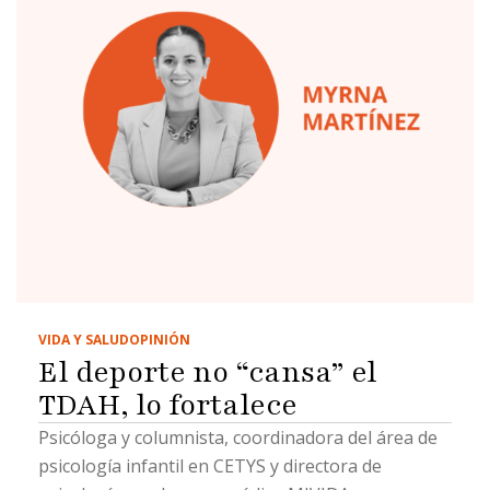
Derecho.Con frecuencia esperamos que un juez
resuelva conforme a lo que la sociedad considera
justo o conforme a la indignación que genera un
determinado caso. Es una reacción humana.
Todos queremos que exista justicia. Sin embargo,
precisamente ahí radica uno de los principios más
importantes de cualquier democracia: un juez no
puede resolver con base en emociones, presiones
…
VIDA Y SALUD
OPINIÓN
El deporte no “cansa” el
TDAH, lo fortalece
Psicóloga y columnista, coordinadora del área de
psicología infantil en CETYS y directora de