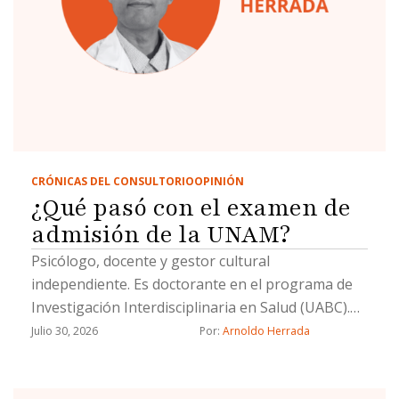
CRÓNICAS DEL CONSULTORIO
OPINIÓN
¿Qué pasó con el examen de
admisión de la UNAM?
Psicólogo, docente y gestor cultural
independiente. Es doctorante en el programa de
Investigación Interdisciplinaria en Salud (UABC).
Su línea de investigación es la salud pública
Julio 30, 2026
Por: 
Arnoldo Herrada
interdisciplinaria.