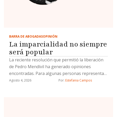
BARRA DE ABOGADAS
OPINIÓN
La imparcialidad no siempre
será popular
La reciente resolución que permitió la liberación
de Pedro Mendívil ha generado opiniones
encontradas. Para algunas personas representa
una decisión equivocada; para otras, una muestra
Agosto 4, 2026
Por: 
Estefania Campos
de que las instituciones funcionan. Pero más allá
del caso concreto, creo que vale la pena
detenernos a reflexionar sobre algo mucho más
importante: el papel que debe desempeñar el
Poder Judicial en un verdadero Estado de