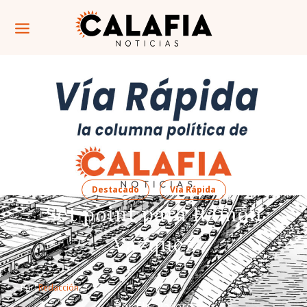
Destacado
Vía Rápida
Set point para Ramón
Vázquez
Por: 
Redacción
Por El Calafiero