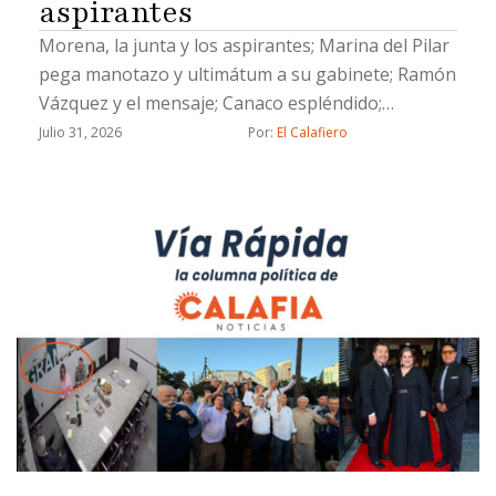
aspirantes
Morena, la junta y los aspirantes; Marina del Pilar
pega manotazo y ultimátum a su gabinete; Ramón
Vázquez y el mensaje; Canaco espléndido;
Evangelina Moreno, lengua larga y un Socavón de
Julio 31, 2026
Por: 
El Calafiero
muertito