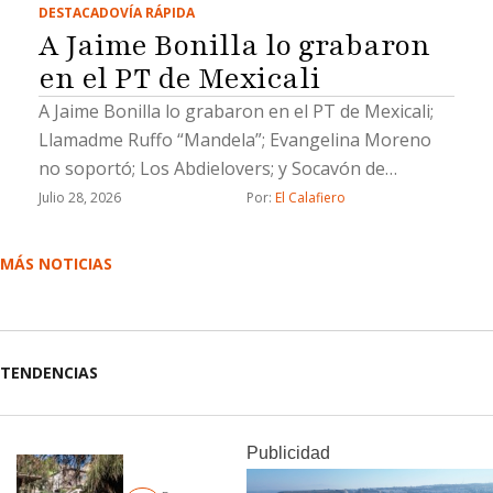
DESTACADO
VÍA RÁPIDA
A Jaime Bonilla lo grabaron
en el PT de Mexicali
A Jaime Bonilla lo grabaron en el PT de Mexicali;
Llamadme Ruffo “Mandela”; Evangelina Moreno
no soportó; Los Abdielovers; y Socavón de
solteras pero no solas
Julio 28, 2026
Por: 
El Calafiero
MÁS NOTICIAS
TENDENCIAS
Publicidad