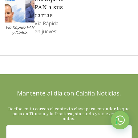
soportó; Los
PAN a sus
…
cartas
Vía Rápida
Vía Rápida PAN
en jueves:
y Diablo
Destapa el
PAN a sus
cartas; El
Diablo, su
Cucho y su
plan; Rocío …
Mantente al día con Calafia Noticias.
Recibe en tu correo el contexto clave para entender lo que
pasa en Tijuana y la frontera, sin ruido y sin exceso de
notas.