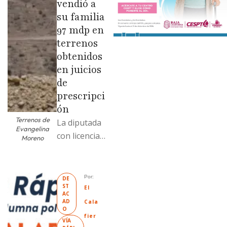
vendió a
su familia
97 mdp en
terrenos
obtenidos
en juicios
de
prescripci
ón
Terrenos de
La diputada
Evangelina
con licencia
Moreno
vendió dos
terrenos con
antecedente
Por: 
DE
ST
s de
El 
AC
prescripción
AD
Cala
O
positiva; uno
fier
VÍA 