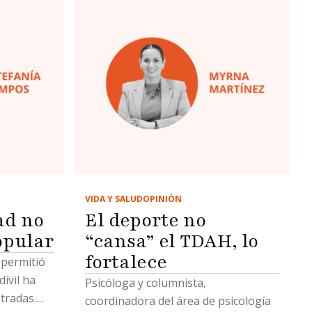
VIDA Y SALUD
OPINIÓN
ad no
El deporte no
opular
“cansa” el TDAH, lo
fortalece
 permitió
ívil ha
Psicóloga y columnista,
tradas.
coordinadora del área de psicología