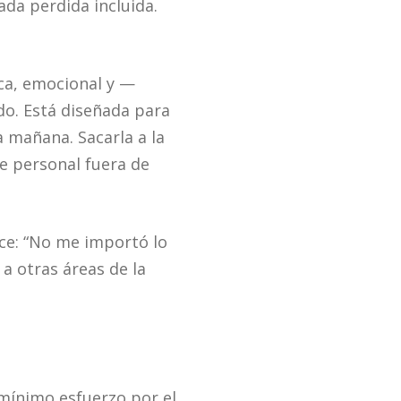
da perdida incluida.
ica, emocional y —
do. Está diseñada para
a mañana. Sacarla a la
e personal fuera de
ice: “No me importó lo
a otras áreas de la
mínimo esfuerzo por el