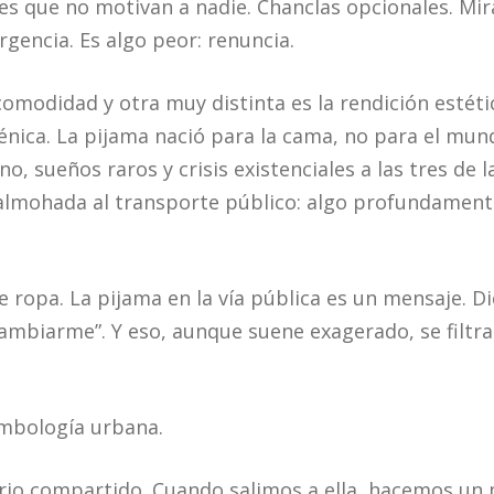
s que no motivan a nadie. Chanclas opcionales. Mira
gencia. Es algo peor: renuncia.
comodidad y otra muy distinta es la rendición estét
ica. La pijama nació para la cama, no para el mun
, sueños raros y crisis existenciales a las tres de l
a almohada al transporte público: algo profundament
e ropa. La pijama en la vía pública es un mensaje. D
ambiarme”. Y eso, aunque suene exagerado, se filtra 
imbología urbana.
rio compartido. Cuando salimos a ella, hacemos un 