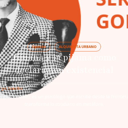
Opinión
ALQUIMISTA URBANO
Tijuana y la pijama como
declaración existencial
rgio González
rgio Gonzalez es un psicólogo que escribe desde la fronter
transforma lo cotidiano en metáfora.