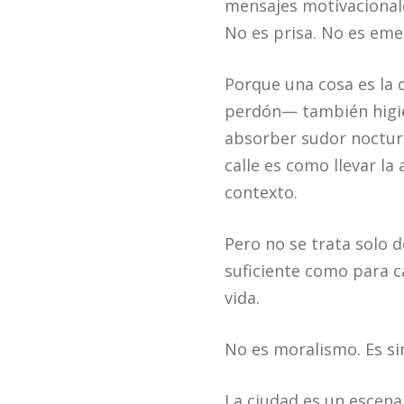
mensajes motivacionale
No es prisa. No es emer
Porque una cosa es la 
perdón— también higién
absorber sudor nocturno
calle es como llevar l
contexto.
Pero no se trata solo d
suficiente como para c
vida.
No es moralismo. Es s
La ciudad es un escena