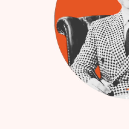
Por: 
Se
Se