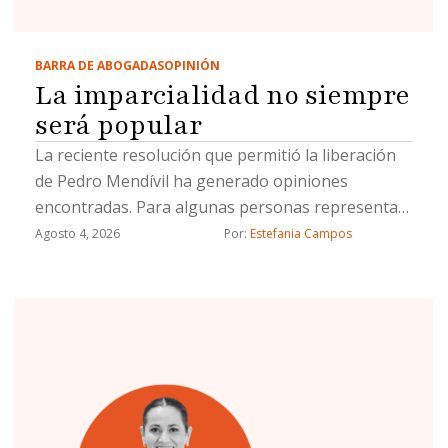
BARRA DE ABOGADAS
OPINIÓN
La imparcialidad no siempre
será popular
La reciente resolución que permitió la liberación
de Pedro Mendívil ha generado opiniones
encontradas. Para algunas personas representa
una decisión equivocada; para otras, una muestra
Agosto 4, 2026
Por: 
Estefania Campos
de que las instituciones funcionan. Pero más allá
del caso concreto, creo que vale la pena
detenernos a reflexionar sobre algo mucho más
importante: el papel que debe desempeñar el
Poder Judicial en un verdadero Estado de
Derecho.Con frecuencia esperamos que un juez
resuelva conforme a lo que la sociedad considera
justo o conforme a la indignación que genera un