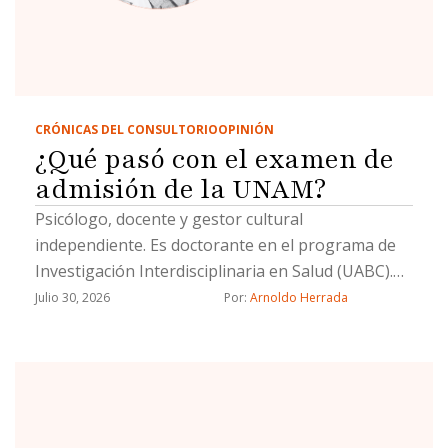
CRÓNICAS DEL CONSULTORIO
OPINIÓN
¿Qué pasó con el examen de
admisión de la UNAM?
Psicólogo, docente y gestor cultural
independiente. Es doctorante en el programa de
Investigación Interdisciplinaria en Salud (UABC).
Su línea de investigación es la salud pública
Julio 30, 2026
Por: 
Arnoldo Herrada
interdisciplinaria.