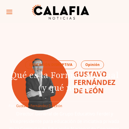
EDUCACIÓN DISRUPTIVA
Opinión
Qué es la Formación Dual
(y qué no es)
Por: 
Gustavo Fernández De León
Director General de Grupo Educativo Ferdel y
Vicepresidente para educación de iniciativa privada
de la Comisión de Educación Nacional de Coparmex.