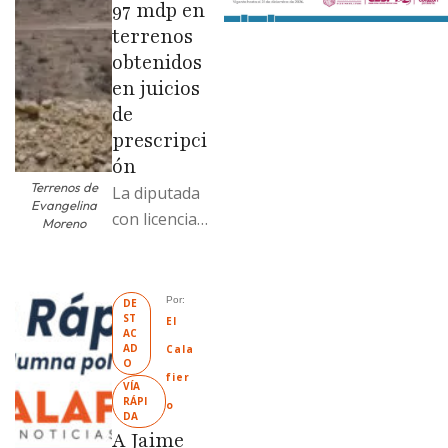
97 mdp en
terrenos
obtenidos
en juicios
de
prescripci
ón
Terrenos de
La diputada
Evangelina
con licencia
Moreno
vendió dos
terrenos con
antecedente
Por: 
DE
ST
s de
El 
AC
prescripción
AD
Cala
O
positiva; uno
fier
VÍA 
fue
RÁPI
o
DA
revendido
A Jaime