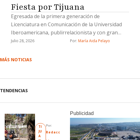
Fiesta por Tijuana
Egresada de la primera generación de
Licenciatura en Comunicación de la Universidad
Iberoamericana, publirrelacionista y con gran
trayectoria como editora de sociales.
Julio 28, 2026
Por: 
María Aida Pelayo
MÁS NOTICIAS
TENDENCIAS
Publicidad
Por: 
TI
JU
Redacc
A