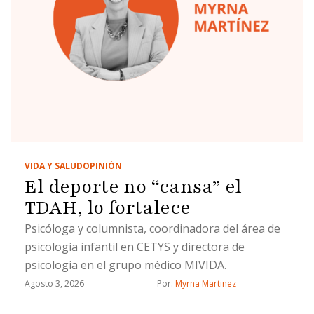
determinado caso. Es una reacción humana.
Todos queremos que exista justicia. Sin embargo,
precisamente ahí radica uno de los principios más
importantes de cualquier democracia: un juez no
puede resolver con base en emociones, presiones
…
VIDA Y SALUD
OPINIÓN
El deporte no “cansa” el
TDAH, lo fortalece
Psicóloga y columnista, coordinadora del área de
psicología infantil en CETYS y directora de
psicología en el grupo médico MIVIDA.
Agosto 3, 2026
Por: 
Myrna Martinez