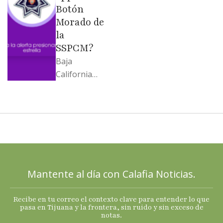
Botón
Morado de
la
SSPCM?
Baja
California
llega al
cierre de
2025 con
señales
mixtas en
sus
principales
Mantente al día con Calafia Noticias.
termómetro
s
Recibe en tu correo el contexto clave para entender lo que
económicos.
pasa en Tijuana y la frontera, sin ruido y sin exceso de
notas.