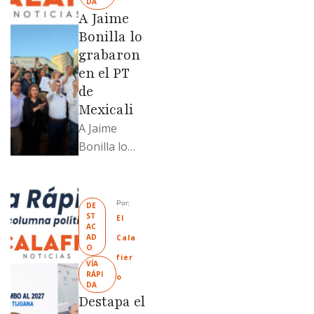
DA
revendido
A Jaime
329% por
Bonilla lo
encima …
grabaron
en el PT
de
Mexicali
A Jaime
Bonilla lo
grabaron en
el PT de
Mexicali;
Por: 
DE
ST
Llamadme
El 
AC
Ruffo
AD
Cala
O
“Mandela”;
fier
VÍA 
Evangelina
RÁPI
o
DA
Moreno no
Destapa el
soportó; Los