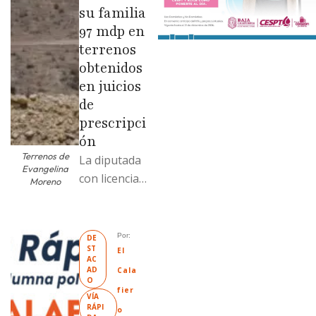
su familia
97 mdp en
terrenos
obtenidos
en juicios
de
prescripci
ón
Terrenos de
La diputada
Evangelina
con licencia
Moreno
vendió dos
terrenos con
antecedente
Por: 
DE
ST
s de
El 
AC
prescripción
AD
Cala
O
positiva; uno
fier
VÍA 
fue
RÁPI
o