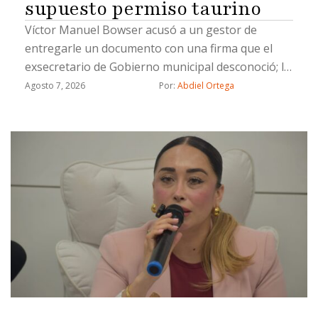
supuesto permiso taurino
Víctor Manuel Bowser acusó a un gestor de
entregarle un documento con una firma que el
exsecretario de Gobierno municipal desconoció; la
Sindicatura investiga si las personas señaladas
Agosto 7, 2026
Por: 
Abdiel Ortega
tuvieron relación laboral con el Ayuntamiento