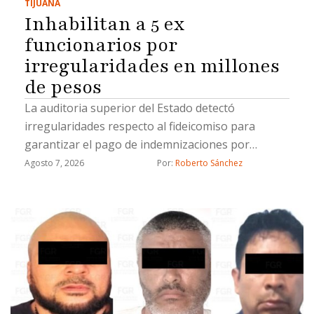
TIJUANA
Inhabilitan a 5 ex
funcionarios por
irregularidades en millones
de pesos
La auditoria superior del Estado detectó
irregularidades respecto al fideicomiso para
garantizar el pago de indemnizaciones por
fallecimiento a los causahabientes del personal
Agosto 7, 2026
Por: 
Roberto Sánchez
operativo de la Secretaría de Seguridad Pública
Municipal