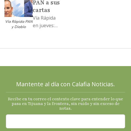
PAN a sus
…
cartas
Vía Rápida
Vía Rápida PAN
en jueves:
y Diablo
Destapa el
PAN a sus
cartas; El
Diablo, su
Cucho y su
plan; Rocío …
Mantente al día con Calafia Noticias.
Recibe en tu correo el contexto clave para entender lo que
pasa en Tijuana y la frontera, sin ruido y sin exceso de
notas.