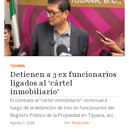
TIJUANA
Detienen a 3 ex funcionarios
ligados al ‘cártel
inmobiliario’
El combate al "cártel inmobiliario" continuará
luego de la detención de tres ex funcionarios del
Registro Público de la Propiedad en Tijuana, así
como un civil, por hacer cambios de propiedad de
Agosto 7, 2026
Por: 
Redacción