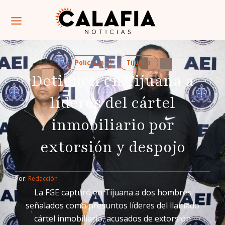
Policiaca
Tijuana
Detienen en Tijuana a
líderes del cártel
inmobiliario por
extorsión y despojo
Por: 
Redacción
La FGE capturó en Tijuana a dos hombres
señalados como presuntos líderes del llamado
cártel inmobiliario, acusados de extorsión