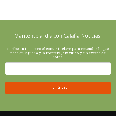
2025 con
señales
mixtas en
sus
principales
Mantente al día con Calafia Noticias.
termómetro
s
Recibe en tu correo el contexto clave para entender lo que
económicos.
pasa en Tijuana y la frontera, sin ruido y sin exceso de
notas.