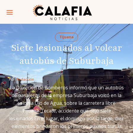
Tijuana
Siete lesionados al volcar
autobús de Suburbaja
Por: 
Redacción
La Dirección de Bomberos informó que un autobús
de pasajeros de la empresa Suburbaja volcó en la
colonia Ojo de Agua, sobre la carretera libre
Tijuana-Tecate, accidente que dejó siete
lesionados.En el lugar, el domingo por la tarde, diez
elementos brindaron los primeros auxilios tras la