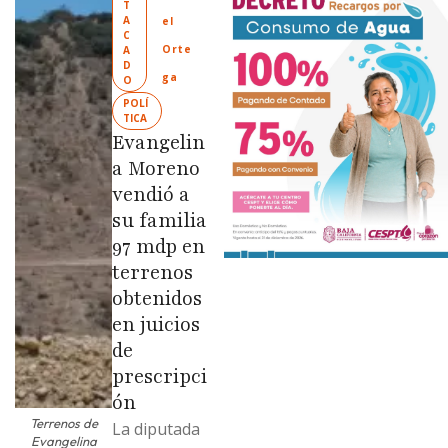
T
“Tijuana:
A
el 
Ciudad
C
Orte
A
Limpia” en
D
ga
O
colonias de
POLÍ
las …
TICA
Evangelin
a Moreno
vendió a
su familia
97 mdp en
terrenos
obtenidos
en juicios
de
prescripci
ón
Terrenos de
La diputada
Evangelina