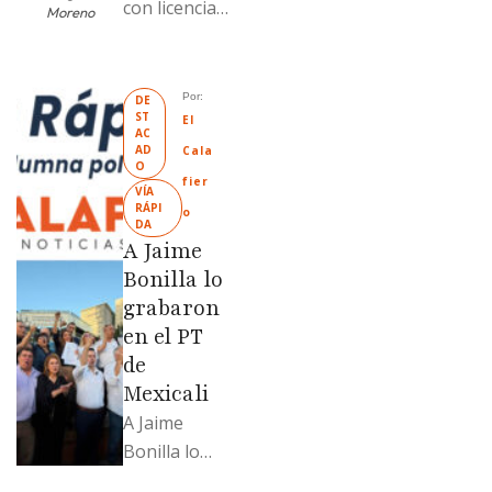
con licencia
Moreno
vendió dos
terrenos con
antecedente
Por: 
DE
ST
s de
El 
AC
prescripción
AD
Cala
O
positiva; uno
fier
VÍA 
fue
RÁPI
o
DA
revendido
A Jaime
329% por
Bonilla lo
encima …
grabaron
en el PT
de
Mexicali
A Jaime
Bonilla lo
grabaron en