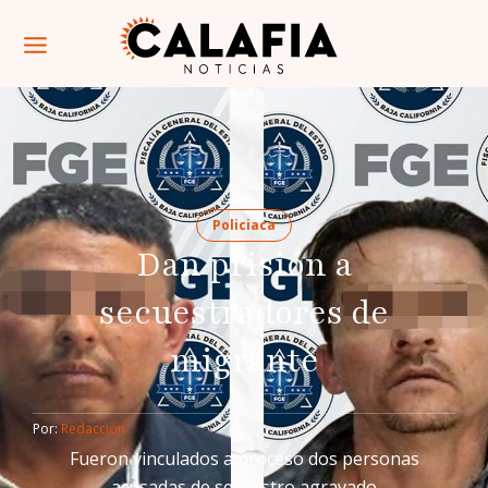
Policiaca
Dan prisión a
secuestradores de
migrante
Por: 
Redacción
Fueron vinculados a proceso dos personas
acusadas de secuestro agravado