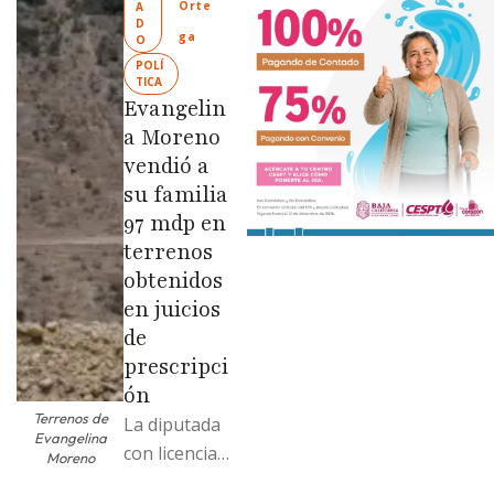
Orte
A
Limpia” en
D
ga
O
colonias de
POLÍ
las …
TICA
Evangelin
a Moreno
vendió a
su familia
97 mdp en
terrenos
obtenidos
en juicios
de
prescripci
ón
Terrenos de
La diputada
Evangelina
con licencia
Moreno
vendió dos