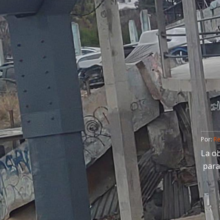
Por: 
R
La ob
para