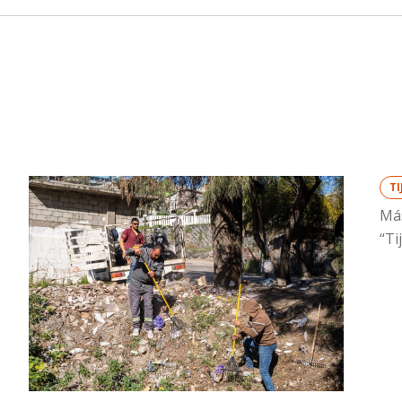
T
Más
“Ti