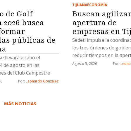
TIJUANA
ECONOMÍA
o de Golf
Buscan agiliza
2026 busca
apertura de
formar
empresas en Ti
las públicas de
Sedeti impulsa la coordina
na
los tres órdenes de gobie
reducir tiempos en la aper
se llevará a cabo el
nuevos negocios
Agosto 5, 2026
Por: 
Leona
4 de agosto en las
ones del Club Campestre
26
Por: 
Leonardo Gonzalez
MÁS NOTICIAS