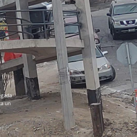
regada
ta un