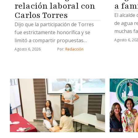
a fam
relación laboral con
Carlos Torres
El alcalde
de agua r
Dijo que la participación de Torres
muchas fa
fue estrictamente honorífica y se
limitó a compartir propuestas
Agosto 6, 20
relacionadas con proyectos
Agosto 6, 2026
Por: 
Redacción
estratégicos