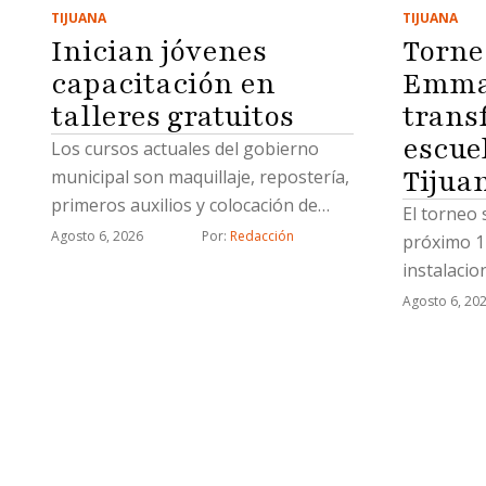
TIJUANA
TIJUANA
Inician jóvenes
Torne
capacitación en
Emma 
talleres gratuitos
trans
escue
Los cursos actuales del gobierno
Tijua
municipal son maquillaje, repostería,
primeros auxilios y colocación de
El torneo 
uñas acrílicas
Agosto 6, 2026
Por: 
Redacción
próximo 1
instalaci
Agosto 6, 20