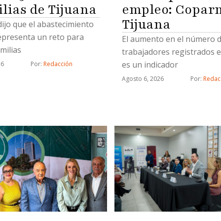
empleo: Copar
ilias de Tijuana
Tijuana
 dijo que el abastecimiento
epresenta un reto para
El aumento en el número 
milias
trabajadores registrados e
es un indicador
26
Por: 
Redacción
Agosto 6, 2026
Por: 
Redac