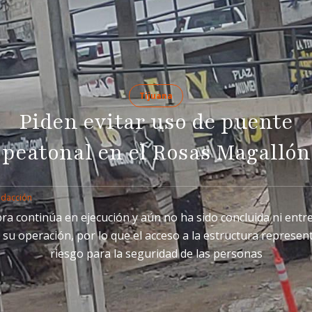
Tijuana
Piden evitar uso de puente
peatonal en el Rosas Magallón
edacción
ra continúa en ejecución y aún no ha sido concluida ni ent
 su operación, por lo que el acceso a la estructura represen
riesgo para la seguridad de las personas