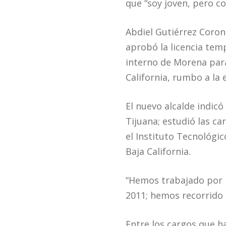
que “soy joven, pero c
Abdiel Gutiérrez Coron
aprobó la licencia tem
interno de Morena para
California, rumbo a la
El nuevo alcalde indicó
Tijuana; estudió las c
el Instituto Tecnológi
Baja California.
“Hemos trabajado por 
2011; hemos recorrido 
Entre los cargos que h