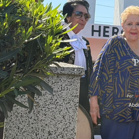
P
Por: 
An
Abdi