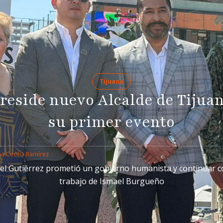
Tijuana
reside nuevo Alcalde de Tijua
su primer evento
a Cecilia Ramírez
el Gutiérrez prometió un gobierno humanista y continuar c
trabajo de Ismael Burgueño