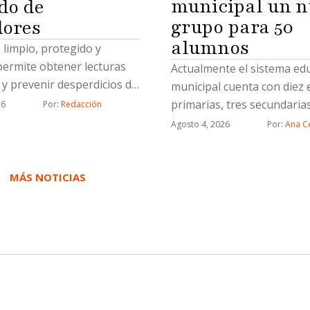
municipal un n
do de
grupo para 50
ores
alumnos
limpio, protegido y
permite obtener lecturas
Actualmente el sistema ed
 y prevenir desperdicios de
municipal cuenta con diez 
primarias, tres secundaria
26
Por: 
Redacción
preparatoria
Agosto 4, 2026
Por: 
Ana Ce
MÁS NOTICIAS