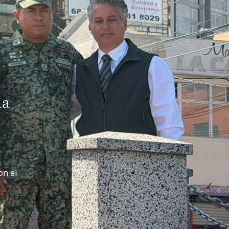
na
on el