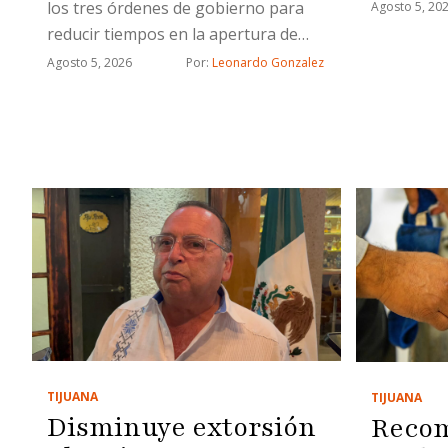
los tres órdenes de gobierno para
Agosto 5, 20
reducir tiempos en la apertura de
nuevos negocios
Agosto 5, 2026
Por: 
Leonardo Gonzalez
TIJUANA
TIJUANA
Disminuye extorsión
Reco