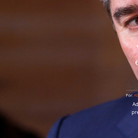
Por: 
Ab
Ad
pr