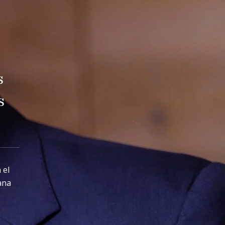
s
s
 el
ana