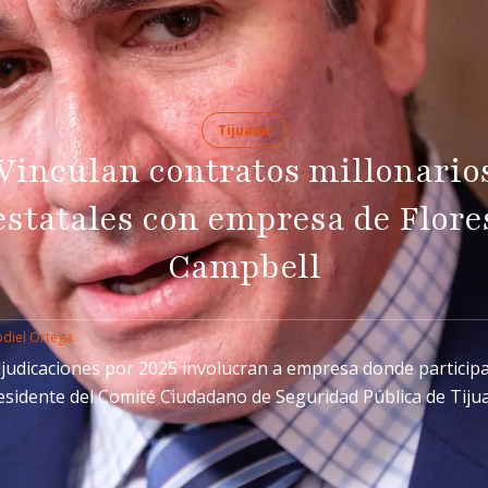
Tijuana
Vinculan contratos millonario
estatales con empresa de Flore
Campbell
diel Ortega
judicaciones por 2025 involucran a empresa donde participa
esidente del Comité Ciudadano de Seguridad Pública de Tiju