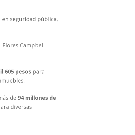
a en seguridad pública,
, Flores Campbell
il 605 pesos
para
inmuebles.
 más de
94 millones de
para diversas