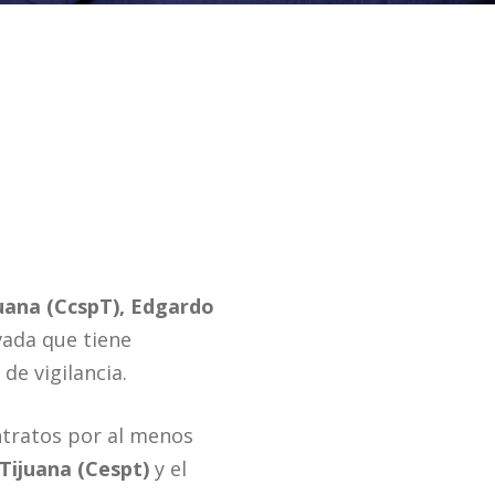
uana (CcspT),
Edgardo
vada que tiene
de vigilancia.
ontratos por al menos
 Tijuana (Cespt)
y el