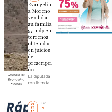
Evangelin
a Moreno
vendió a
su familia
97 mdp en
terrenos
obtenidos
en juicios
de
prescripci
ón
Terrenos de
La diputada
Evangelina
con licencia
Moreno
vendió dos
terrenos con
antecedente
Por: 
DE
ST
s de
El 
AC