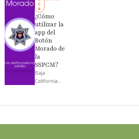
C
Evangelina
A
Moreno no
¿Cómo
soportó; Los
utilizar la
…
app del
Botón
Morado de
la
SSPCM?
Baja
California
llega al
cierre de
2025 con
señales
mixtas en
sus
principales