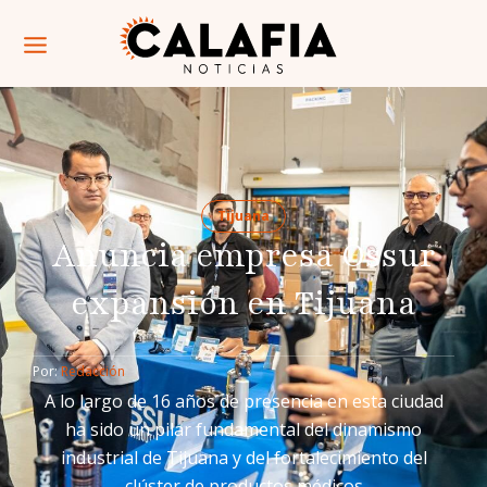
Tijuana
Anuncia empresa Össur
expansión en Tijuana
Por: 
Redacción
A lo largo de 16 años de presencia en esta ciudad
ha sido un pilar fundamental del dinamismo
industrial de Tijuana y del fortalecimiento del
clúster de productos médicos