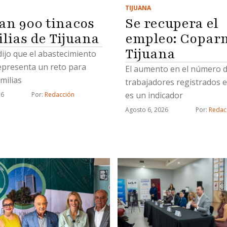
TIJUANA
Se recupera el
an 900 tinacos
empleo: Copar
ilias de Tijuana
Tijuana
 dijo que el abastecimiento
epresenta un reto para
El aumento en el número 
milias
trabajadores registrados e
es un indicador
26
Por: 
Redacción
Agosto 6, 2026
Por: 
Redac