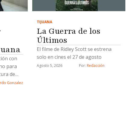
TIJUANA
La Guerra de los
r
Últimos
juana
El filme de Ridley Scott se estrena
solo en cines el 27 de agosto
ción con
rno para
Agosto 5, 2026
Por: 
Redacción
tura de
rdo Gonzalez