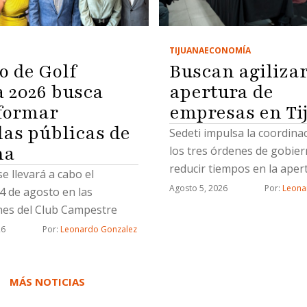
TIJUANA
ECONOMÍA
o de Golf
Buscan agiliza
2026 busca
apertura de
formar
empresas en Ti
las públicas de
Sedeti impulsa la coordina
na
los tres órdenes de gobie
reducir tiempos en la aper
se llevará a cabo el
nuevos negocios
Agosto 5, 2026
Por: 
Leona
4 de agosto en las
ones del Club Campestre
26
Por: 
Leonardo Gonzalez
MÁS NOTICIAS