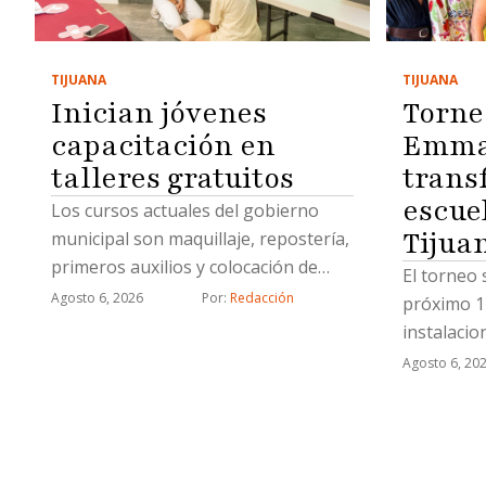
TIJUANA
TIJUANA
Inician jóvenes
Torne
capacitación en
Emma 
talleres gratuitos
trans
escue
Los cursos actuales del gobierno
Tijua
municipal son maquillaje, repostería,
primeros auxilios y colocación de
El torneo 
uñas acrílicas
Agosto 6, 2026
Por: 
Redacción
próximo 1
instalaci
Agosto 6, 20