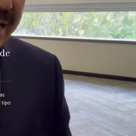
 de
las
 tipo