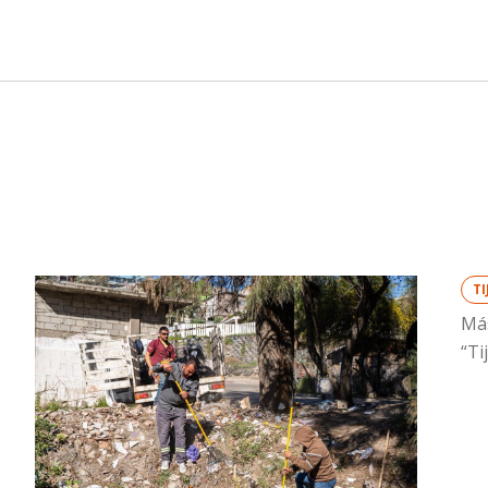
T
Más
“Ti