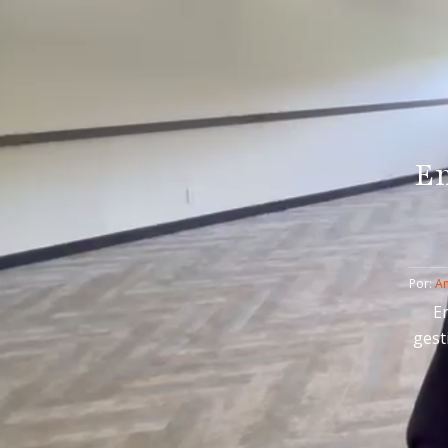
Em
Por: 
An
En
gest