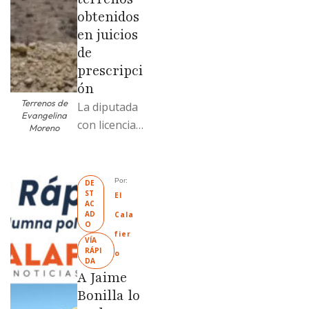
obtenidos
en juicios
de
prescripci
ón
Terrenos de
La diputada
Evangelina
con licencia
Moreno
vendió dos
terrenos con
antecedente
Por: 
DE
ST
s de
El 
AC
prescripción
AD
Cala
O
positiva; uno
fier
VÍA 
fue
RÁPI
o
DA
revendido
A Jaime
329% por
Bonilla lo
encima …