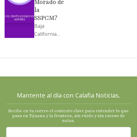
Morado de
la
SSPCM?
Baja
California
llega al
cierre de
2025 con
señales
mixtas en
sus
principales
Mantente al día con Calafia Noticias.
termómetro
s
Recibe en tu correo el contexto clave para entender lo que
económicos.
pasa en Tijuana y la frontera, sin ruido y sin exceso de
notas.