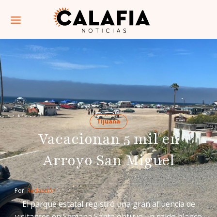
Tijuana
Vacacionan 5 mil en
Arroyo San Miguel
Por: 
Redacción
El parque estatal registró una gran afluencia de
visitantes en Semana Santa obtuvo un saldo blanco