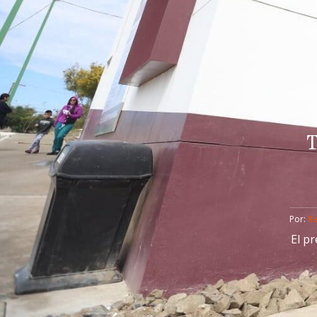
T
Por: 
R
El p