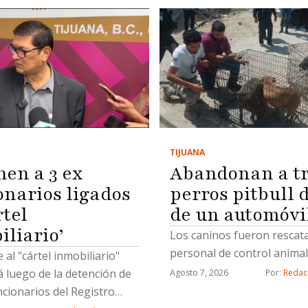
TIJUANA
nen a 3 ex
Abandonan a tr
onarios ligados
perros pitbull 
rtel
de un automóvi
iliario’
Los caninos fueron rescat
personal de control animal
 al "cártel inmobiliario"
 luego de la detención de
Agosto 7, 2026
Por: 
Redac
ncionarios del Registro