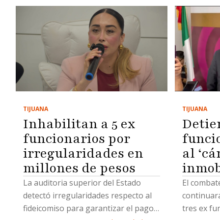
TIJUANA
TIJUANA
Inhabilitan a 5 ex
Detie
funcionarios por
funci
irregularidades en
al ‘cá
millones de pesos
inmob
La auditoria superior del Estado
El combate
detectó irregularidades respecto al
continuará
fideicomiso para garantizar el pago
tres ex fu