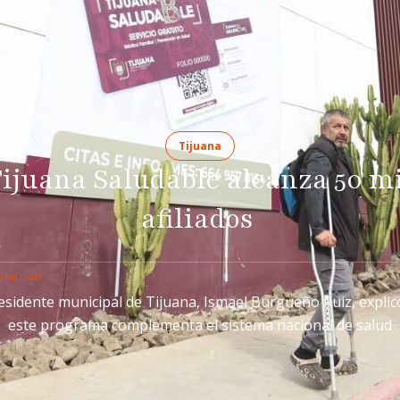
Tijuana
ijuana Saludable alcanza 50 m
afiliados
edacción
residente municipal de Tijuana, Ismael Burgueño Ruiz, explic
este programa complementa el sistema nacional de salud