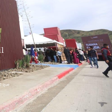
il
ó que