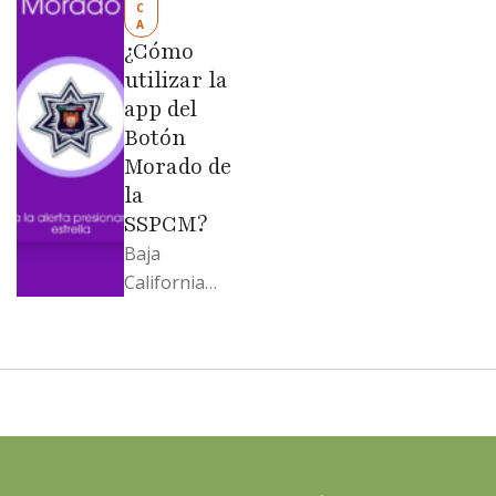
C
Evangelina
A
Moreno no
¿Cómo
soportó; Los
utilizar la
…
app del
Botón
Morado de
la
SSPCM?
Baja
California
llega al
cierre de
2025 con
señales
mixtas en
sus
principales