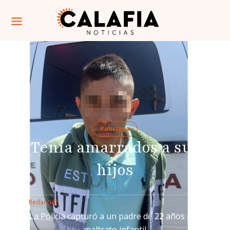
Policiaca
Tenía amarrados a sus
hijos
Por: 
Redacción
La Policía capturó a un padre de 22 años por
maltrato infantil