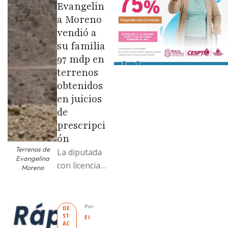
Evangelin
a Moreno
vendió a
su familia
97 mdp en
terrenos
obtenidos
en juicios
de
prescripci
ón
Terrenos de
La diputada
Evangelina
con licencia
Moreno
vendió dos
terrenos con
antecedente
Por: 
DE
ST
s de
El 
AC