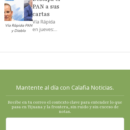
soportó; Los
PAN a sus
…
cartas
Vía Rápida
Vía Rápida PAN
en jueves:
y Diablo
Destapa el
PAN a sus
cartas; El
Diablo, su
Cucho y su
plan; Rocío …
Mantente al día con Calafia Noticias.
Recibe en tu correo el contexto clave para entender lo que
pasa en Tijuana y la frontera, sin ruido y sin exceso de
notas.