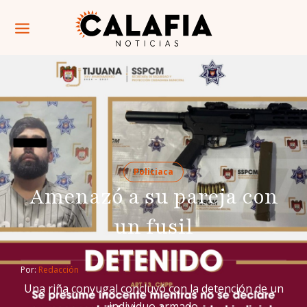
Policiaca
Amenazó a su pareja con
un fusil
Por: 
Redacción
Una riña conyugal concluyó con la detención de un
individuo armado