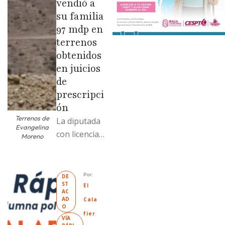
vendió a
su familia
97 mdp en
terrenos
obtenidos
en juicios
de
prescripci
ón
Terrenos de
La diputada
Evangelina
con licencia
Moreno
vendió dos
terrenos con
antecedente
Por: 
DE
ST
s de
El 
AC
prescripción
AD
Cala
O
positiva; uno
fier
VÍA 