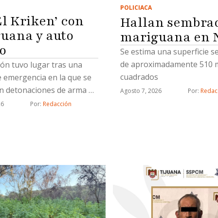
POLICIACA
El Kriken’ con
Hallan sembrad
uana y auto
mariguana en 
o
Se estima una superficie 
de aproximadamente 510 
ón tuvo lugar tras una
cuadrados
e emergencia en la que se
n detonaciones de arma de
Agosto 7, 2026
Por: 
Redac
26
Por: 
Redacción