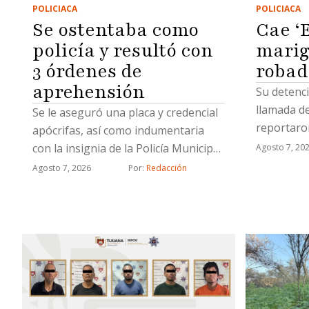
POLICIACA
POLICIACA
Se ostentaba como
Cae ‘
policía y resultó con
marig
3 órdenes de
robad
aprehensión
Su detenci
llamada d
Se le aseguró una placa y credencial
reportaro
apócrifas, así como indumentaria
fuego
con la insignia de la Policía Municipal
Agosto 7, 20
de Tijuana
Agosto 7, 2026
Por: 
Redacción