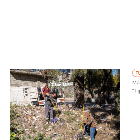
T
Más
“Ti