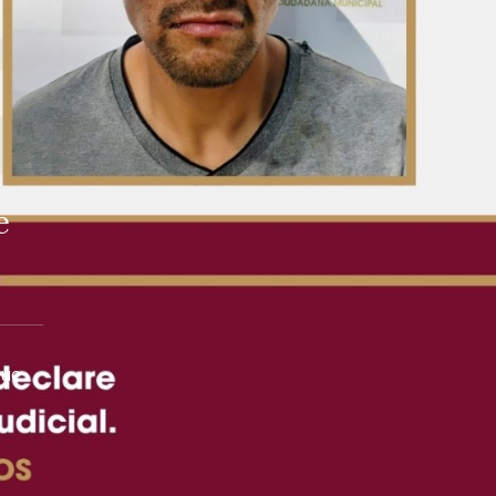
e
que