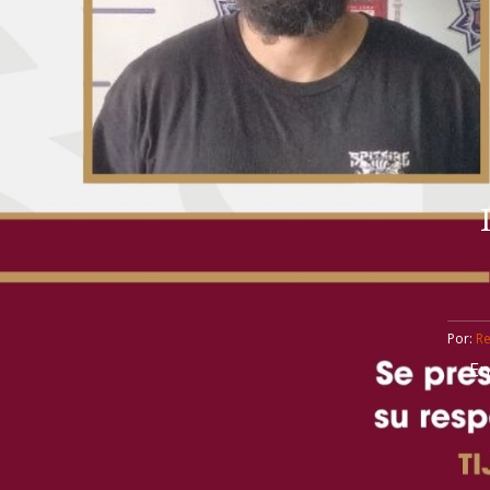
Por: 
R
En