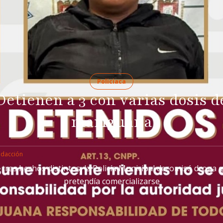
Policiaca
Detienen a 3 con varias dosis d
mariguana
edacción
 tres hechos distintos, la Policía Municipal decomisó droga 
pretendía comercializarse