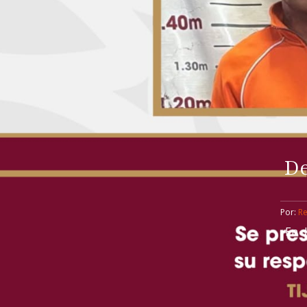
De
Por: 
R
En d