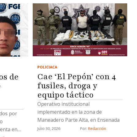
POLICIACA
Cae ‘El Pepón’ con 4
os de
fusiles, droga y
e
equipo táctico
e
Operativo institucional
implementado en la zona de
dos por
Maneadero Parte Alta, en Ensenada
bo
venta en
Julio 30, 2026
Por: 
Redacción