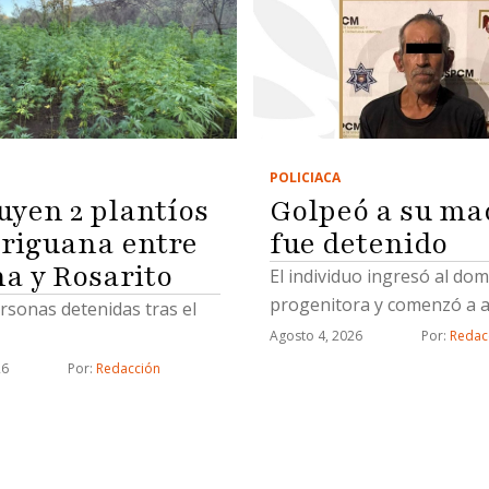
POLICIACA
Golpeó a su ma
uyen 2 plantíos
fue detenido
riguana entre
na y Rosarito
El individuo ingresó al domi
progenitora y comenzó a a
rsonas detenidas tras el
Agosto 4, 2026
Por: 
Redac
26
Por: 
Redacción