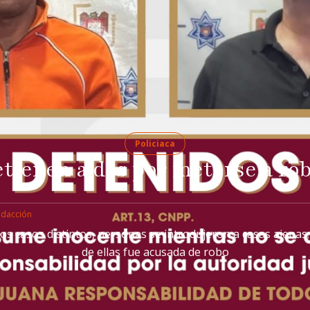
Policiaca
tienen a dos por meterse a ro
edacción
os casos distintos, personas se introdujeron a casas ajenas
de ellas fue acusada de robo