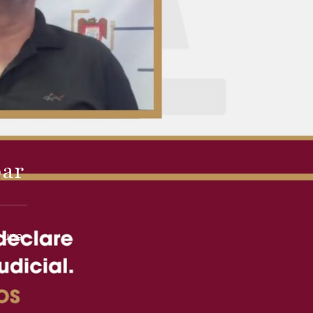
bar
; una