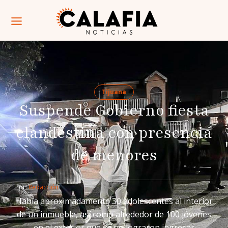
Tijuana
Suspende Gobierno fiesta
clandestina con presencia
de menores
Por: 
Redacción
Había aproximadamente 30 adolescentes al interior
de un inmueble, así como alrededor de 100 jóvenes
en el exterior que ya no lograron ingresar