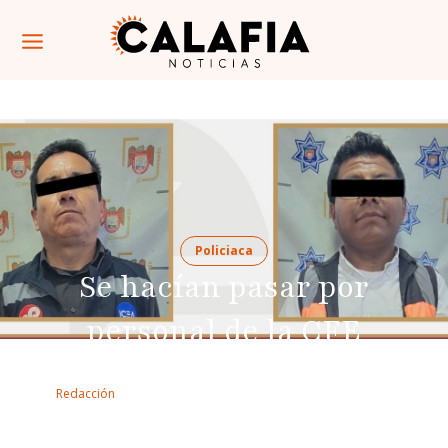
Policiaca
Se hacían pasar por
personal de la CFE
Por: 
Redacción
Se presume que buscaban extorsionar a un
comerciante en la colonia 20 de noviembre.