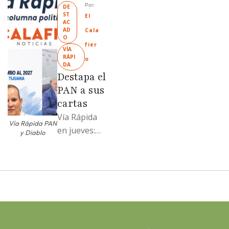
Mexicali;
Por: 
DE
ST
Llamadme
El 
AC
Ruffo
AD
Cala
O
“Mandela”;
fier
VÍA 
Evangelina
RÁPI
o
DA
Moreno no
Destapa el
soportó; Los
PAN a sus
…
cartas
Vía Rápida
Vía Rápida PAN
en jueves:
y Diablo
Destapa el
PAN a sus
cartas; El
Diablo, su
Cucho y su
plan; Rocío …