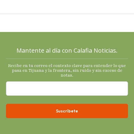
cierre de
2025 con
señales
mixtas en
sus
principales
Mantente al día con Calafia Noticias.
termómetro
s
Recibe en tu correo el contexto clave para entender lo que
económicos.
pasa en Tijuana y la frontera, sin ruido y sin exceso de
notas.