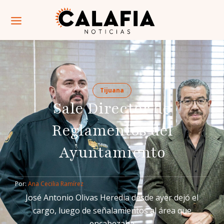
Tijuana
Sale Director de
Reglamentos del
Ayuntamiento
Por: 
Ana Cecilia Ramírez
José Antonio Olivas Heredia desde ayer dejó el
cargo, luego de señalamientos al área que
encabezaba