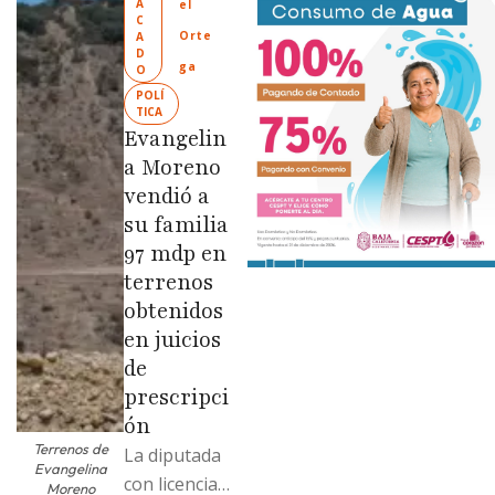
A
el 
Ciudad
C
Orte
A
Limpia” en
D
ga
O
colonias de
POLÍ
las …
TICA
Evangelin
a Moreno
vendió a
su familia
97 mdp en
terrenos
obtenidos
en juicios
de
prescripci
ón
Terrenos de
La diputada
Evangelina
con licencia
Moreno