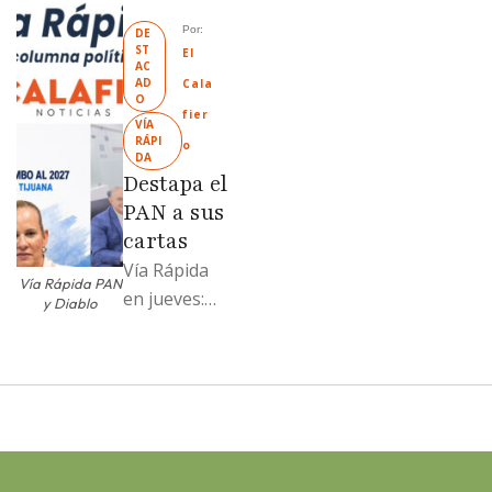
Mexicali;
Por: 
DE
ST
Llamadme
El 
AC
Ruffo
AD
Cala
O
“Mandela”;
fier
VÍA 
Evangelina
RÁPI
o
DA
Moreno no
Destapa el
soportó; Los
PAN a sus
…
cartas
Vía Rápida
Vía Rápida PAN
en jueves:
y Diablo
Destapa el
PAN a sus
cartas; El
Diablo, su
Cucho y su
plan; Rocío …