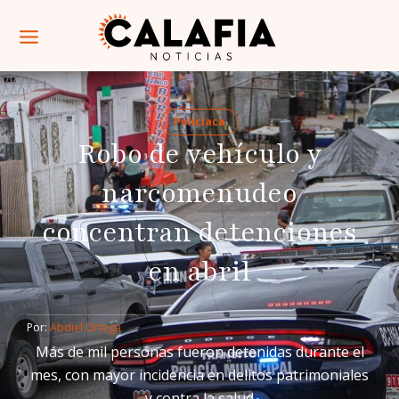
Policiaca
Robo de vehículo y
narcomenudeo
concentran detenciones
en abril
Por: 
Abdiel Ortega
Más de mil personas fueron detenidas durante el
mes, con mayor incidencia en delitos patrimoniales
y contra la salud