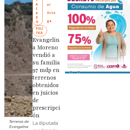
T
“Tijuana:
A
el 
Ciudad
C
Orte
A
Limpia” en
D
ga
O
colonias de
POLÍ
las …
TICA
Evangelin
a Moreno
vendió a
su familia
97 mdp en
terrenos
obtenidos
en juicios
de
prescripci
ón
Terrenos de
La diputada
Evangelina