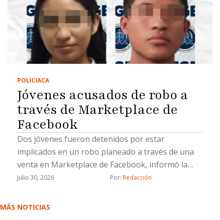
POLICIACA
Jóvenes acusados de robo a
través de Marketplace de
Facebook
Dos jóvenes fueron detenidos por estar
implicados en un robo planeado a través de una
venta en Marketplace de Facebook, informó la
Fiscalía General del Estado (FGE).La Fiscalía
Julio 30, 2026
Por: 
Redacción
aprehendió a Lluvia Lizeth “N”, y Saúl Emmanuel
“N”, por su probable responsabilidad en el delito
MÁS NOTICIAS
de robo calificado cometido por dos o más