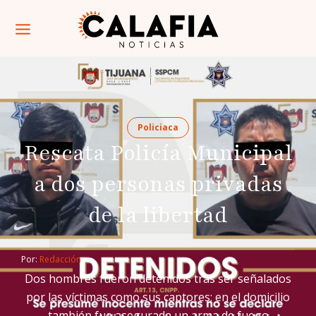
Policiaca
Rescata Policía Municipal
a dos personas privadas
de la libertad
Por: 
Redacción
Dos hombres fueron detenidos tras ser señalados
por las víctimas como sus captores; en el domicilio
también fue asegurada un arma de fuego