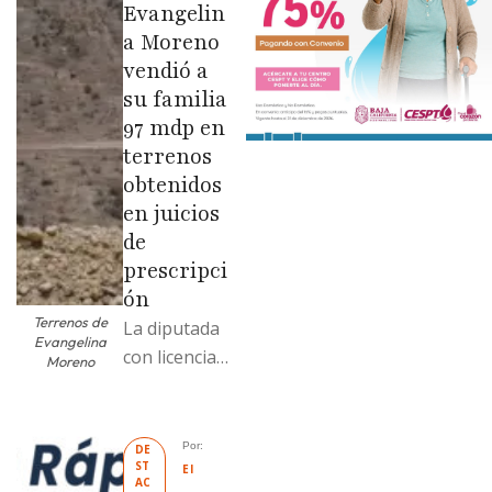
Evangelin
a Moreno
vendió a
su familia
97 mdp en
terrenos
obtenidos
en juicios
de
prescripci
ón
Terrenos de
La diputada
Evangelina
con licencia
Moreno
vendió dos
terrenos con
antecedente
Por: 
DE
ST
s de
El 
AC