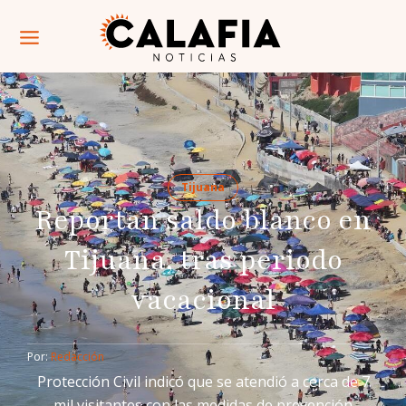
Tijuana
Reportan saldo blanco en
Tijuana, tras periodo
vacacional
Por: 
Redacción
Protección Civil indicó que se atendió a cerca de 7
mil visitantes con las medidas de prevención