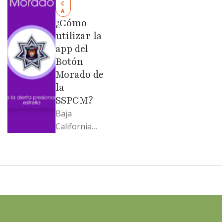
C
Evangelina
A
Moreno no
¿Cómo
soportó; Los
utilizar la
…
app del
Botón
Morado de
la
SSPCM?
Baja
California
llega al
cierre de
2025 con
señales
mixtas en
sus
principales