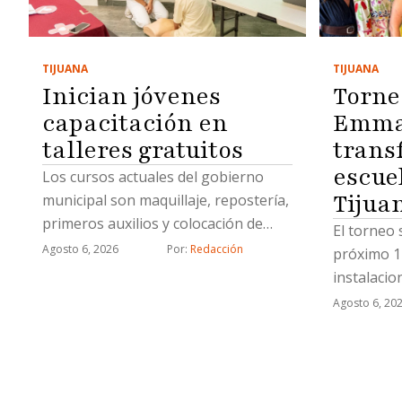
TIJUANA
TIJUANA
Inician jóvenes
Torne
capacitación en
Emma 
talleres gratuitos
trans
escue
Los cursos actuales del gobierno
Tijua
municipal son maquillaje, repostería,
primeros auxilios y colocación de
El torneo 
uñas acrílicas
Agosto 6, 2026
Por: 
Redacción
próximo 1
instalaci
Agosto 6, 20