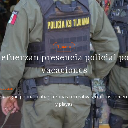
Tijuana
efuerzan presencia policial p
vacaciones
edacción
espliegue policiaco abarca zonas recreativas, centros comerc
y playas