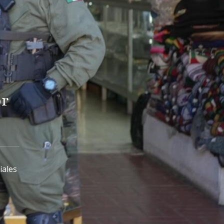
or
iales