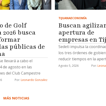
TIJUANA
ECONOMÍA
o de Golf
Buscan agiliza
2026 busca
apertura de
formar
empresas en Ti
las públicas de
Sedeti impulsa la coordina
na
los tres órdenes de gobie
reducir tiempos en la aper
se llevará a cabo el
nuevos negocios
Agosto 5, 2026
Por: 
Leona
4 de agosto en las
ones del Club Campestre
26
Por: 
Leonardo Gonzalez
MÁS NOTICIAS