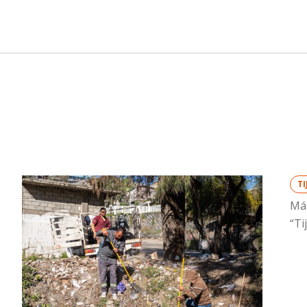
T
Más
“Ti