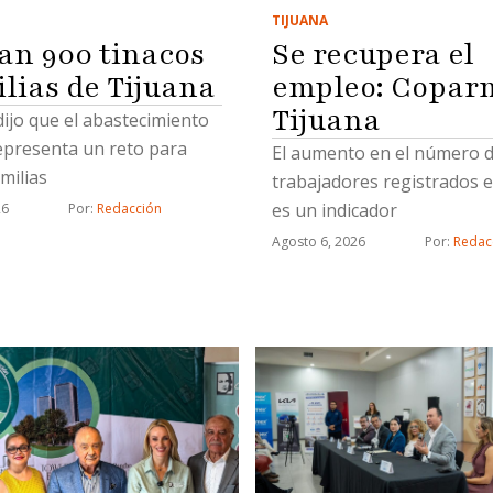
TIJUANA
Se recupera el
an 900 tinacos
empleo: Copar
ilias de Tijuana
Tijuana
 dijo que el abastecimiento
epresenta un reto para
El aumento en el número 
milias
trabajadores registrados e
es un indicador
26
Por: 
Redacción
Agosto 6, 2026
Por: 
Redac