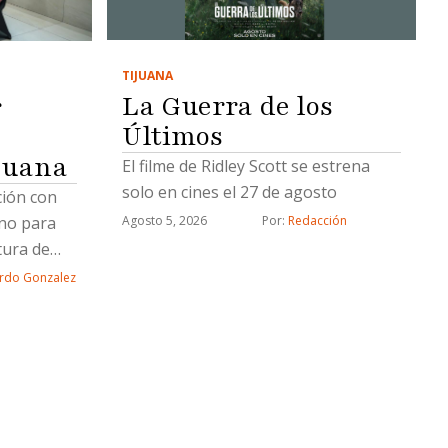
TIJUANA
La Guerra de los
r
Últimos
juana
El filme de Ridley Scott se estrena
solo en cines el 27 de agosto
ción con
rno para
Agosto 5, 2026
Por: 
Redacción
tura de
rdo Gonzalez