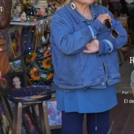
R
Por: 
R
El d