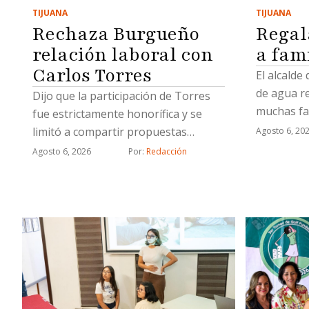
TIJUANA
TIJUANA
Regal
Rechaza Burgueño
a fam
relación laboral con
Carlos Torres
El alcalde
de agua r
Dijo que la participación de Torres
muchas fa
fue estrictamente honorífica y se
limitó a compartir propuestas
Agosto 6, 20
relacionadas con proyectos
Agosto 6, 2026
Por: 
Redacción
estratégicos