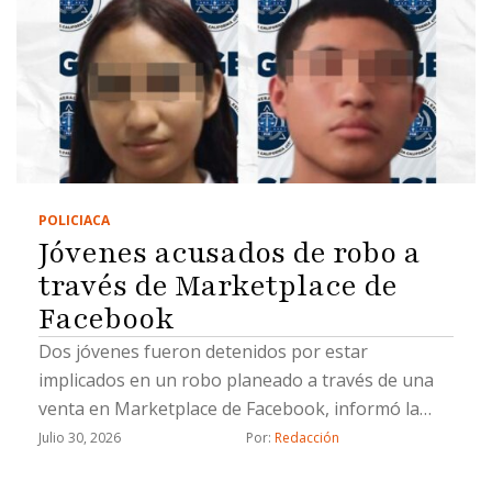
POLICIACA
Jóvenes acusados de robo a
través de Marketplace de
Facebook
Dos jóvenes fueron detenidos por estar
implicados en un robo planeado a través de una
venta en Marketplace de Facebook, informó la
Fiscalía General del Estado (FGE).La Fiscalía
Julio 30, 2026
Por: 
Redacción
aprehendió a Lluvia Lizeth “N”, y Saúl Emmanuel