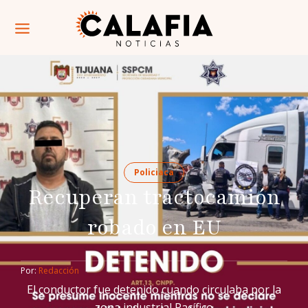
Policiaca
Recuperan tractocamión
robado en EU
Por: 
Redacción
El conductor fue detenido cuando circulaba por la
zona industrial Pacífico