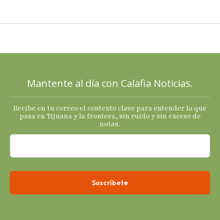
cierre de
2025 con
señales
mixtas en
sus
principales
Mantente al día con Calafia Noticias.
termómetro
s
Recibe en tu correo el contexto clave para entender lo que
económicos.
pasa en Tijuana y la frontera, sin ruido y sin exceso de
notas.