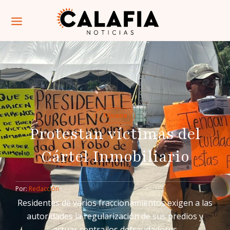
Tijuana
Protestan víctimas del
Cártel Inmobiliario
Por: 
Redacción
Residentes de varios fraccionamientos exigen a las
autoridades la regularización de sus predios y
actuar contra los defraudadores