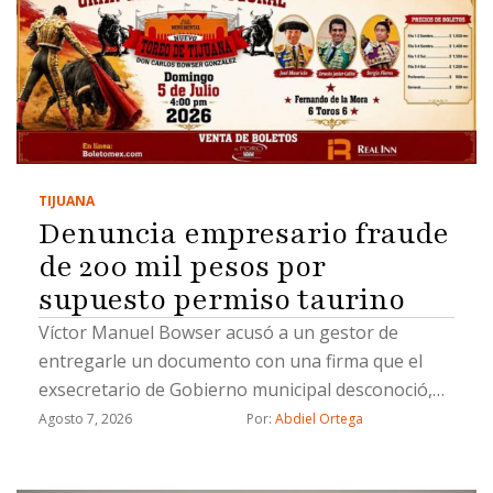
TIJUANA
Denuncia empresario fraude
de 200 mil pesos por
supuesto permiso taurino
Víctor Manuel Bowser acusó a un gestor de
entregarle un documento con una firma que el
exsecretario de Gobierno municipal desconoció,
además señala a dos ex funcionarios: Miguel
Agosto 7, 2026
Por: 
Abdiel Ortega
Castorena y José Alonso López