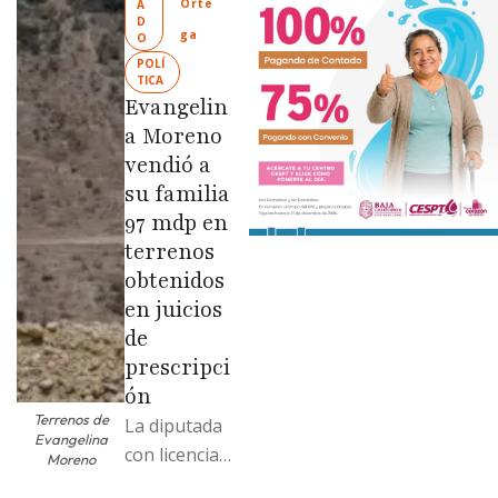
Orte
A
Limpia” en
D
ga
O
colonias de
POLÍ
las …
TICA
Evangelin
a Moreno
vendió a
su familia
97 mdp en
terrenos
obtenidos
en juicios
de
prescripci
ón
Terrenos de
La diputada
Evangelina
con licencia
Moreno
vendió dos