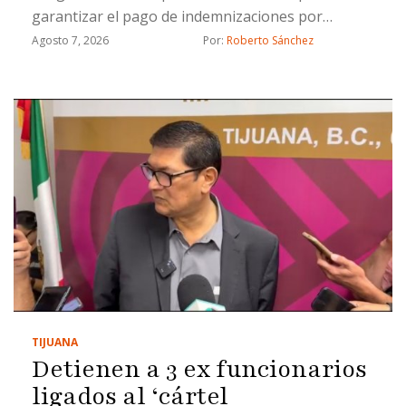
garantizar el pago de indemnizaciones por
fallecimiento a los causahabientes del personal
Agosto 7, 2026
Por: 
Roberto Sánchez
operativo de la Secretaría de Seguridad Pública
Municipal
TIJUANA
Detienen a 3 ex funcionarios
ligados al ‘cártel