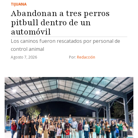
TIJUANA
detenidos por estos hechos y las investigaciones
Abandonan a tres perros
…
pitbull dentro de un
automóvil
Los caninos fueron rescatados por personal de
control animal
Agosto 7, 2026
Por: 
Redacción