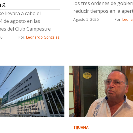
na
los tres órdenes de gobie
reducir tiempos en la aper
se llevará a cabo el
nuevos negocios
Agosto 5, 2026
Por: 
Leona
4 de agosto en las
ones del Club Campestre
26
Por: 
Leonardo Gonzalez
TIJUANA