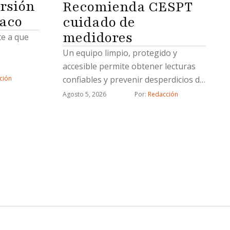
rsión
Recomienda CESPT
naco
cuidado de
medidores
te a que
Un equipo limpio, protegido y
accesible permite obtener lecturas
confiables y prevenir desperdicios de
ción
agua
Agosto 5, 2026
Por: 
Redacción