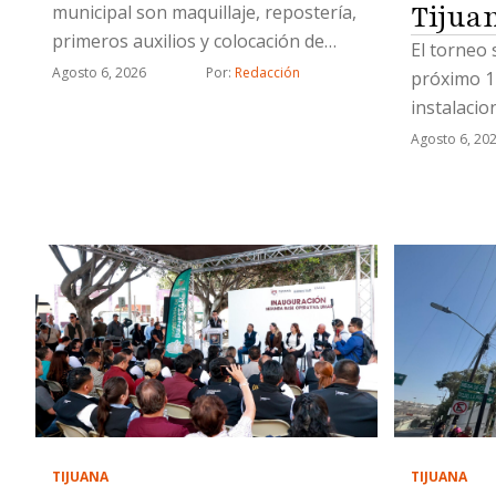
Tijua
municipal son maquillaje, repostería,
primeros auxilios y colocación de
El torneo 
uñas acrílicas
Agosto 6, 2026
Por: 
Redacción
próximo 1
instalaci
Agosto 6, 20
TIJUANA
TIJUANA