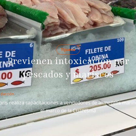
Tijuana
Previenen intoxicación por
pescados y mariscos
edacción
pris realiza capacitaciones a vendedores de alimentos marin
el marco de la Cuaresma