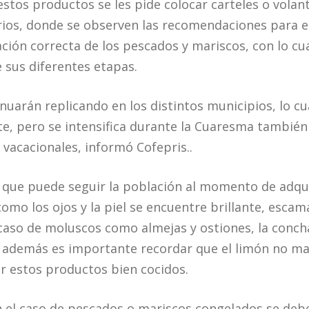
stos productos se les pide colocar carteles o volant
ios, donde se observen las recomendaciones para el 
ión correcta de los pescados y mariscos, con lo cual
sus diferentes etapas.
nuarán replicando en los distintos municipios, lo cu
, pero se intensifica durante la Cuaresma también
 vacacionales, informó Cofepris..
 que puede seguir la población al momento de adqui
como los ojos y la piel se encuentre brillante, esca
 caso de moluscos como almejas y ostiones, la conch
a; además es importante recordar que el limón no ma
 estos productos bien cocidos.
 el caso de pescados o mariscos congelados se debe