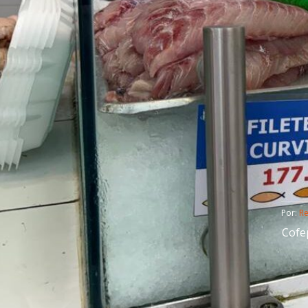
Por: 
R
Cofe