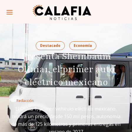
Destacado
Economía
Presenta Sheinbaum
Olinia1, el primer auto
eléctrico mexicano
Por: 
Redacción
El Olinia 1, primer vehículo eléctrico mexicano,
tendrá un precio desde 150 mil pesos, autonomía
de más de 125 kilómetros y primeras entregas en
verano de 2027