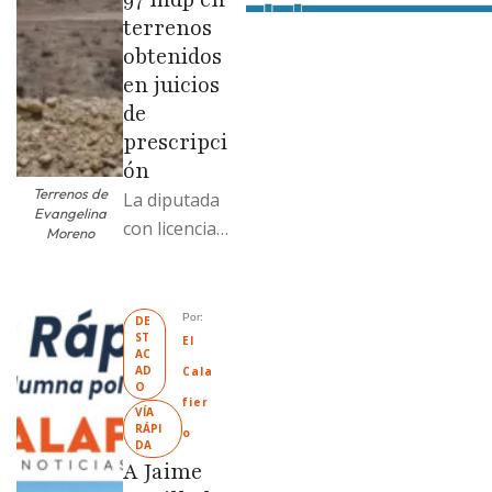
terrenos
obtenidos
en juicios
de
prescripci
ón
Terrenos de
La diputada
Evangelina
con licencia
Moreno
vendió dos
terrenos con
antecedente
Por: 
DE
ST
s de
El 
AC
prescripción
AD
Cala
O
positiva; uno
fier
VÍA 
fue
RÁPI
o
DA
revendido
A Jaime
329% por