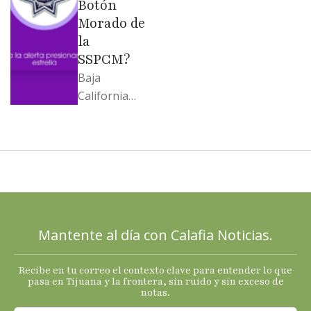
Botón
Morado de
la
SSPCM?
Baja
California
llega al
cierre de
2025 con
señales
mixtas en
sus
principales
Mantente al día con Calafia Noticias.
termómetro
s
Recibe en tu correo el contexto clave para entender lo que
económicos.
pasa en Tijuana y la frontera, sin ruido y sin exceso de
notas.