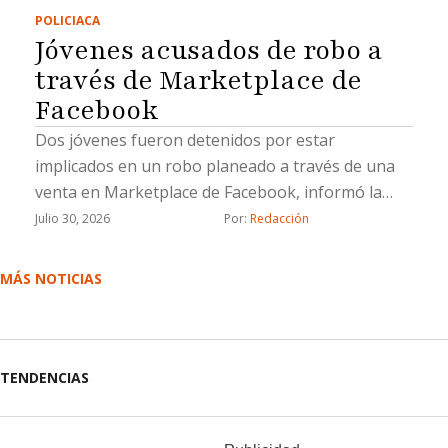
POLICIACA
Jóvenes acusados de robo a
través de Marketplace de
Facebook
Dos jóvenes fueron detenidos por estar
implicados en un robo planeado a través de una
venta en Marketplace de Facebook, informó la
Fiscalía General del Estado (FGE).La Fiscalía
Julio 30, 2026
Por: 
Redacción
aprehendió a Lluvia Lizeth “N”, y Saúl Emmanuel
“N”, por su probable responsabilidad en el delito
MÁS NOTICIAS
de robo calificado cometido por dos o más
personas armadas y ejecutado con violencia.De
acuerdo con la investigación, el 21 de marzo de
2026 la víctima contactó, a través de Facebook
TENDENCIAS
Marketplace, a una persona que ofrecía en venta
un vehículo Toyota Corolla modelo 2016 por la