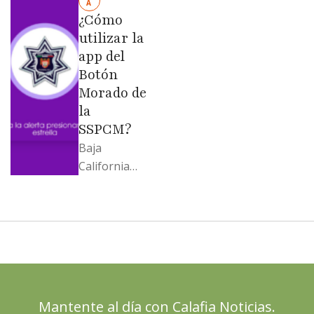
A
Moreno no
¿Cómo
soportó; Los
utilizar la
…
app del
Botón
Morado de
la
SSPCM?
Baja
California
llega al
cierre de
2025 con
señales
mixtas en
sus
principales
Mantente al día con Calafia Noticias.
termómetro