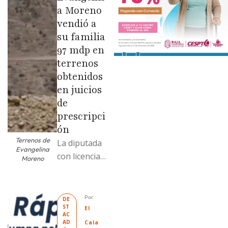
a Moreno
vendió a
su familia
97 mdp en
terrenos
obtenidos
en juicios
de
prescripci
ón
Terrenos de
La diputada
Evangelina
con licencia
Moreno
vendió dos
terrenos con
antecedente
Por: 
DE
ST
s de
El 
AC
prescripción
AD
Cala