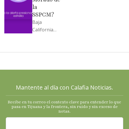
la
SSPCM?
Baja
California
llega al
cierre de
2025 con
señales
mixtas en
sus
principales
Mantente al día con Calafia Noticias.
termómetro
s
Recibe en tu correo el contexto clave para entender lo que
económicos.
pasa en Tijuana y la frontera, sin ruido y sin exceso de
notas.