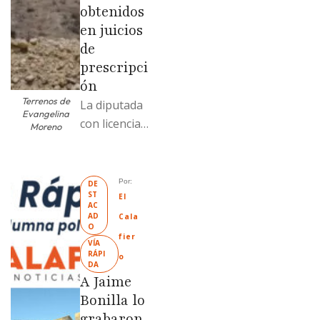
obtenidos
en juicios
de
prescripci
ón
Terrenos de
La diputada
Evangelina
con licencia
Moreno
vendió dos
terrenos con
antecedente
Por: 
DE
ST
s de
El 
AC
prescripción
AD
Cala
O
positiva; uno
fier
VÍA 
fue
RÁPI
o
DA
revendido
A Jaime
329% por
Bonilla lo
encima …
grabaron