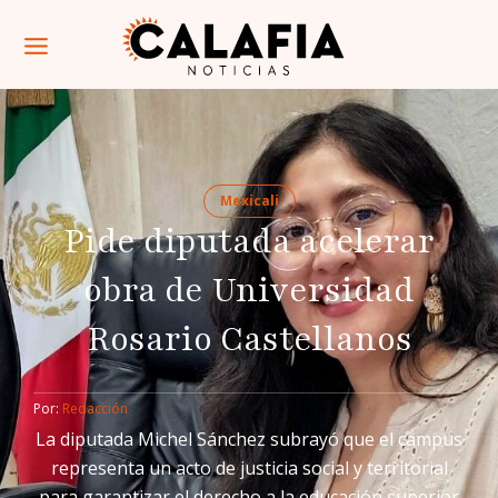
Mexicali
Pide diputada acelerar
obra de Universidad
Rosario Castellanos
Por: 
Redacción
La diputada Michel Sánchez subrayó que el campus
representa un acto de justicia social y territorial
para garantizar el derecho a la educación superior