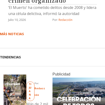
crimen organizado
‘El Muerto’ ha cometido delitos desde 2008 y lidera
una célula delictiva, informó la autoridad
Julio 10, 2026
Por: 
Redacción
MÁS NOTICIAS
TENDENCIAS
Publicidad
Por: 
TI
JU
Redacc
A
N
ión
A
Más de 2 mil