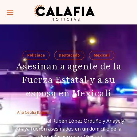
Policiaca
Destacado
Mexicali
Asesinan a agente de la
Fuerza Estatal y a su
esposa en Mexicali
Por: 
Ana Cecilia Ramírez
El agente estatal Rubén López Orduño y Anayely
Anaya fueron asesinados en un domicilio de la
colonia Zaragoza en Mexicali