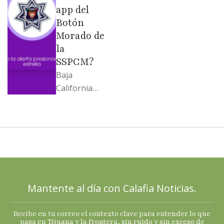
…
app del
Botón
Morado de
la
SSPCM?
Baja
California
llega al
cierre de
2025 con
señales
mixtas en
sus
principales
Mantente al día con Calafia Noticias.
termómetro
s
Recibe en tu correo el contexto clave para entender lo que
económicos.
pasa en Tijuana y la frontera, sin ruido y sin exceso de