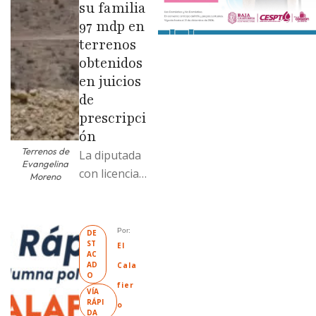
su familia
97 mdp en
terrenos
obtenidos
en juicios
de
prescripci
ón
Terrenos de
La diputada
Evangelina
con licencia
Moreno
vendió dos
terrenos con
antecedente
Por: 
DE
ST
s de
El 
AC
prescripción
AD
Cala
O
positiva; uno
fier
VÍA 
fue
RÁPI
o
DA