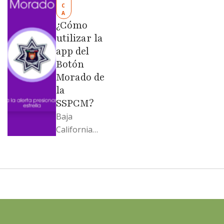
C
Evangelina
A
Moreno no
¿Cómo
soportó; Los
utilizar la
…
app del
Botón
Morado de
la
SSPCM?
Baja
California
llega al
cierre de
2025 con
señales
mixtas en
sus
principales