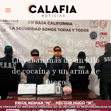
Policiaca
Llevaban más de un kilo
de cocaína y un arma de
fuego
Por: 
Redacción
Los hechos ocurrieron en la avenida Lomas
Campestre de la colonia Lomas de Agua Caliente