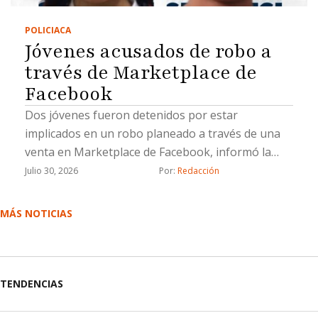
POLICIACA
Jóvenes acusados de robo a
través de Marketplace de
Facebook
Dos jóvenes fueron detenidos por estar
implicados en un robo planeado a través de una
venta en Marketplace de Facebook, informó la
Fiscalía General del Estado (FGE).La Fiscalía
Julio 30, 2026
Por: 
Redacción
aprehendió a Lluvia Lizeth “N”, y Saúl Emmanuel
“N”, por su probable responsabilidad en el delito
MÁS NOTICIAS
de robo calificado cometido por dos o más
personas armadas y ejecutado con violencia.De
acuerdo con la investigación, el 21 de marzo de
2026 la víctima contactó, a través de Facebook
TENDENCIAS
Marketplace, a una persona que ofrecía en venta
un vehículo Toyota Corolla modelo 2016 por la