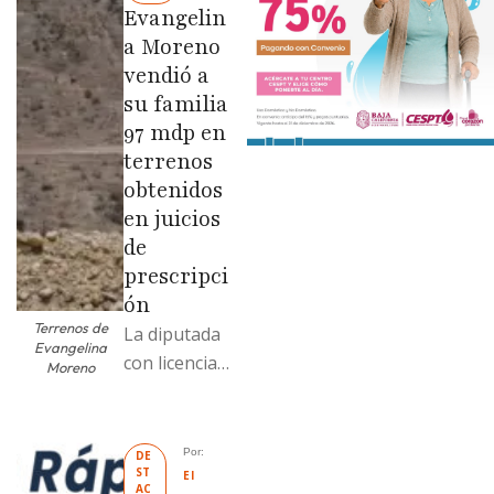
Evangelin
a Moreno
vendió a
su familia
97 mdp en
terrenos
obtenidos
en juicios
de
prescripci
ón
Terrenos de
La diputada
Evangelina
con licencia
Moreno
vendió dos
terrenos con
antecedente
Por: 
DE
ST
s de
El 
AC