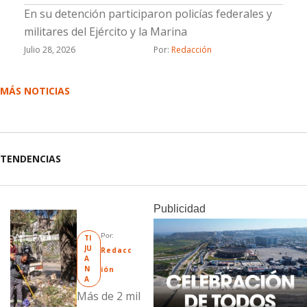
En su detención participaron policías federales y
militares del Ejército y la Marina
Julio 28, 2026
Por: 
Redacción
MÁS NOTICIAS
TENDENCIAS
Publicidad
Por: 
TI
JU
Redacc
A
N
ión
A
Más de 2 mil