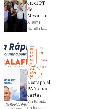
en el PT
de
Mexicali
A Jaime
Bonilla lo
grabaron en
el PT de
Mexicali;
Por: 
DE
ST
Llamadme
El 
AC
Ruffo
AD
Cala
O
“Mandela”;
fier
VÍA 
Evangelina
RÁPI
o
DA
Moreno no
Destapa el
soportó; Los
PAN a sus
…
cartas
Vía Rápida
Vía Rápida PAN
en jueves:
y Diablo