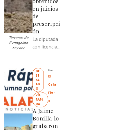
obtenidos
en juicios
de
prescripci
ón
Terrenos de
La diputada
Evangelina
con licencia
Moreno
vendió dos
terrenos con
antecedente
Por: 
DE
ST
s de
El 
AC
prescripción
AD
Cala
O
positiva; uno
fier
VÍA 
fue
RÁPI
o
DA
revendido
A Jaime
329% por
Bonilla lo
encima …
grabaron