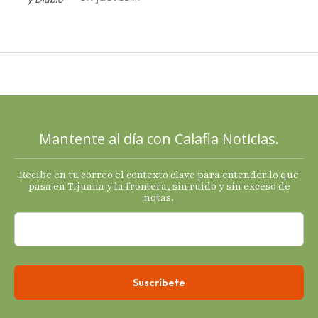
Destapa el
PAN a sus
cartas; El
Diablo, su
Cucho y su
plan; Rocío …
Mantente al día con Calafia Noticias.
Recibe en tu correo el contexto clave para entender lo que
pasa en Tijuana y la frontera, sin ruido y sin exceso de
notas.