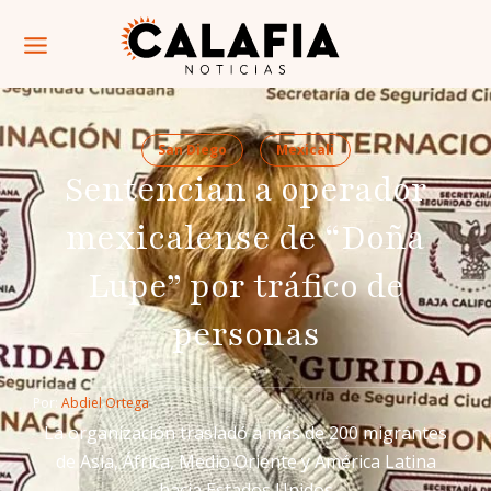
San Diego
Mexicali
Sentencian a operador
mexicalense de “Doña
Lupe” por tráfico de
personas
Por: 
Abdiel Ortega
La organización trasladó a más de 200 migrantes
de Asia, África, Medio Oriente y América Latina
hacia Estados Unidos