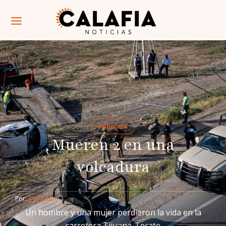
Policiaca
Mueren 2 en una
volcadura
Por: 
Redacción
Un hombre y una mujer perdieron la vida en la
carretera Tijuana-Tecate