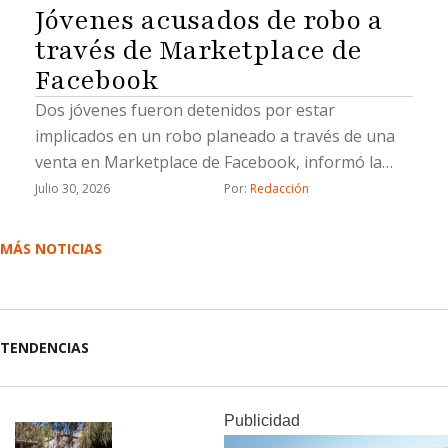
Jóvenes acusados de robo a
través de Marketplace de
Facebook
Dos jóvenes fueron detenidos por estar
implicados en un robo planeado a través de una
venta en Marketplace de Facebook, informó la
Fiscalía General del Estado (FGE).La Fiscalía
Julio 30, 2026
Por: 
Redacción
aprehendió a Lluvia Lizeth “N”, y Saúl Emmanuel
“N”, por su probable responsabilidad en el delito
MÁS NOTICIAS
de robo calificado cometido por dos o más
personas armadas y ejecutado con violencia.De
acuerdo con la investigación, el 21 de marzo de
2026 la víctima contactó, a través de Facebook
TENDENCIAS
Marketplace, a una persona que ofrecía en venta
un vehículo Toyota Corolla modelo 2016 por la
cantidad de 110 mil pesos.Tras acordar el
Publicidad
encuentro sobre la calle Ojos Negros, esquina con