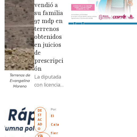
vendió a
su familia
97 mdp en
terrenos
obtenidos
en juicios
de
prescripci
ón
Terrenos de
La diputada
Evangelina
con licencia
Moreno
vendió dos
terrenos con
antecedente
Por: 
DE
ST
s de
El 
AC
prescripción
AD
Cala
O
positiva; uno
fier
VÍA 