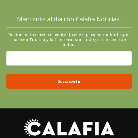
sus
principales
Mantente al día con Calafia Noticias.
termómetro
s
Recibe en tu correo el contexto clave para entender lo que
económicos.
pasa en Tijuana y la frontera, sin ruido y sin exceso de
notas.