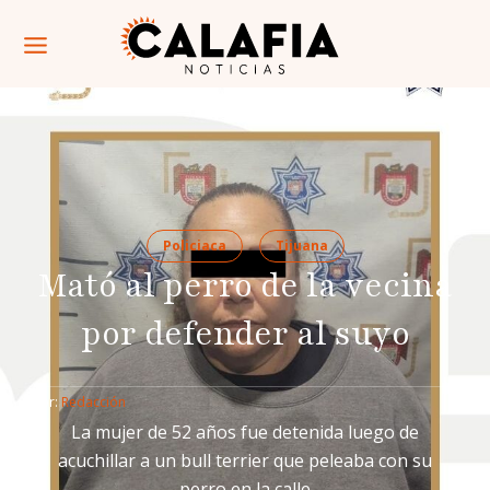
Policiaca
Tijuana
Mató al perro de la vecina
por defender al suyo
Por: 
Redacción
La mujer de 52 años fue detenida luego de
acuchillar a un bull terrier que peleaba con su
perro en la calle