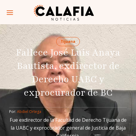
Tijuana
Fallece José Luis Anaya
Bautista, exdirector de
Derecho UABC y
exprocurador de BC
Por: 
Abdiel Ortega
Fue exdirector de la Facultad de Derecho Tijuana de
la UABC y exprocurador general de Justicia de Baja
California.