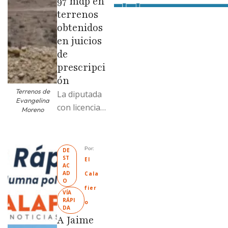
97 mdp en
terrenos
obtenidos
en juicios
de
prescripci
ón
Terrenos de
La diputada
Evangelina
con licencia
Moreno
vendió dos
terrenos con
antecedente
Por: 
DE
ST
s de
El 
AC
prescripción
AD
Cala
O
positiva; uno
fier
VÍA 
fue
RÁPI
o
DA
revendido
A Jaime
329% por